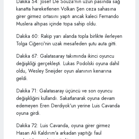
Dakika 54: Josef De Souza'nın uzun pasında sağ
kanatta hareketlenen Volkan Şen ceza sahasına
girer girmez ortasını yaptı ancak kaleci Fernando
Muslera altıpas içinde topa sahip oldu.
Dakika 60: Rakip yarı alanda topla birlikte ilerleyen
Tolga Ciğerci'nin uzak mesafeden şutu auta gitti.
Dakika 67: Galatasaray takımında ikinci oyuncu
değişikliği gerçekleşti. Lukas Podolski oyuna dahil
oldu, Wesley Sneijder oyun alanının kenarına
geldi.
Dakika 71: Galatasaray üçüncü ve son oyuncu
değişikliğini kullandı. Sakatlanarak oyuna devam
edemeyen Eren Derdiyok'un yerine Luis Cavanda
oyuna girdi.
Dakika 72: Luis Cavanda, oyuna girer girmez
Hasan Ali Kaldırım'a arkadan yaptığı faul