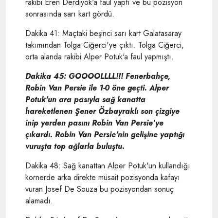
rakibi Eren Derdiyok'a faul yaptı ve bu pozisyon
sonrasında sarı kart gördü.
Dakika 41: Maçtaki beşinci sarı kart Galatasaray
takımından Tolga Ciğerci'ye çıktı. Tolga Ciğerci,
orta alanda rakibi Alper Potuk'a faul yapmıştı.
Dakika 45: GOOOOLLLL!!! Fenerbahçe,
Robin Van Persie ile 1-0 öne geçti. Alper
Potuk'un ara pasıyla sağ kanatta
hareketlenen Şener Özbayraklı son çizgiye
inip yerden pasını Robin Van Persie'ye
çıkardı. Robin Van Persie'nin gelişine yaptığı
vuruşta top ağlarla buluştu.
Dakika 48: Sağ kanattan Alper Potuk'un kullandığı
kornerde arka direkte müsait pozisyonda kafayı
vuran Josef De Souza bu pozisyondan sonuç
alamadı.