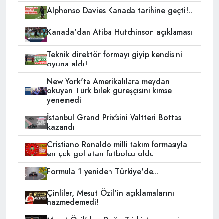
Alphonso Davies Kanada tarihine geçti!..
Kanada'dan Atiba Hutchinson açıklaması
Teknik direktör formayı giyip kendisini
oyuna aldı!
New York'ta Amerikalılara meydan
okuyan Türk bilek güreşçisini kimse
yenemedi
İstanbul Grand Prix'sini Valtteri Bottas
kazandı
Cristiano Ronaldo milli takım formasıyla
en çok gol atan futbolcu oldu
Formula 1 yeniden Türkiye'de...
Çinliler, Mesut Özil'in açıklamalarını
hazmedemedi!