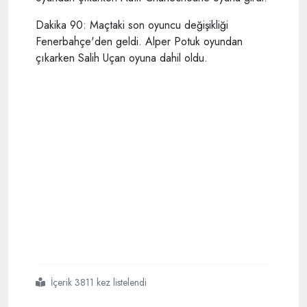
Dakika 90: Maçtaki son oyuncu değişikliği
Fenerbahçe'den geldi. Alper Potuk oyundan
çıkarken Salih Uçan oyuna dahil oldu.
İçerik 3811 kez listelendi
#fenerbahçe
#galatasaray
#2