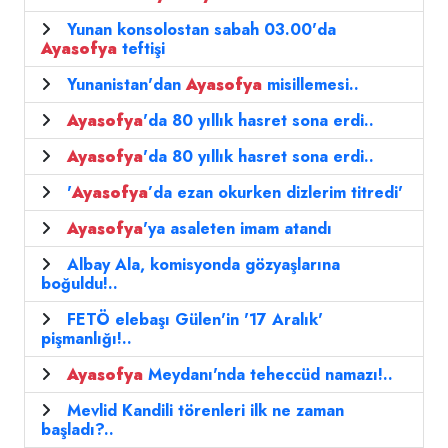
Yunan konsolostan sabah 03.00'da
Ayasofya
teftişi
Yunanistan'dan
Ayasofya
misillemesi..
Ayasofya
'da 80 yıllık hasret sona erdi..
Ayasofya
'da 80 yıllık hasret sona erdi..
'
Ayasofya
’da ezan okurken dizlerim titredi'
Ayasofya
'ya asaleten imam atandı
Albay Ala, komisyonda gözyaşlarına
boğuldu!..
FETÖ elebaşı Gülen'in '17 Aralık'
pişmanlığı!..
Ayasofya
Meydanı'nda teheccüd namazı!..
Mevlid Kandili törenleri ilk ne zaman
başladı?..