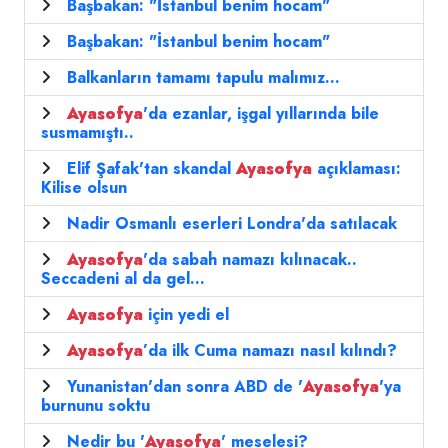
Başbakan: "İstanbul benim hocam"
Başbakan: "İstanbul benim hocam"
Balkanların tamamı tapulu malımız...
Ayasofya
'da ezanlar, işgal yıllarında bile
susmamıştı..
Elif Şafak'tan skandal
Ayasofya
açıklaması:
Kilise olsun
Nadir Osmanlı eserleri Londra'da satılacak
Ayasofya
'da sabah namazı kılınacak..
Seccadeni al da gel...
Ayasofya
için yedi el
Ayasofya
’da ilk Cuma namazı nasıl kılındı?
Yunanistan'dan sonra ABD de '
Ayasofya
'ya
burnunu soktu
Nedir bu '
Ayasofya
' meselesi?