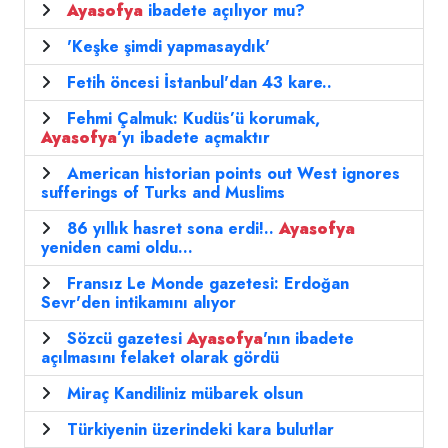
Ayasofya
ibadete açılıyor mu?
'Keşke şimdi yapmasaydık'
Fetih öncesi İstanbul'dan 43 kare..
Fehmi Çalmuk: Kudüs’ü korumak,
Ayasofya
’yı ibadete açmaktır
American historian points out West ignores
sufferings of Turks and Muslims
86 yıllık hasret sona erdi!..
Ayasofya
yeniden cami oldu...
Fransız Le Monde gazetesi: Erdoğan
Sevr'den intikamını alıyor
Sözcü gazetesi
Ayasofya
'nın ibadete
açılmasını felaket olarak gördü
Miraç Kandiliniz mübarek olsun
Türkiyenin üzerindeki kara bulutlar