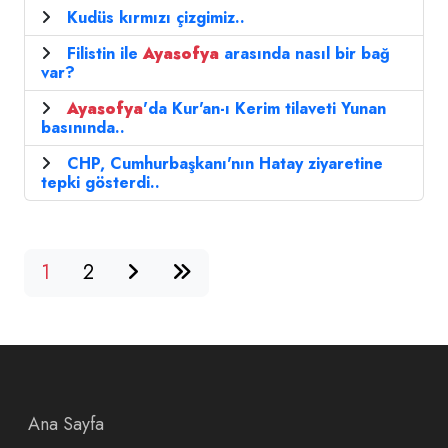
Kudüs kırmızı çizgimiz..
Filistin ile
Ayasofya
arasında nasıl bir bağ
var?
Ayasofya
'da Kur'an-ı Kerim tilaveti Yunan
basınında..
CHP, Cumhurbaşkanı'nın Hatay ziyaretine
tepki gösterdi..
1
2
Ana Sayfa