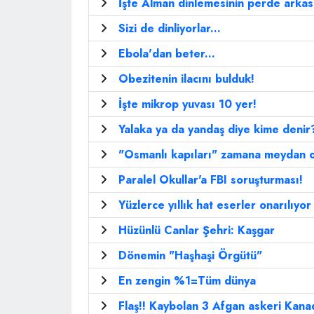
İşte Alman dinlemesinin perde arkas
Sizi de dinliyorlar...
Ebola'dan beter...
Obezitenin ilacını bulduk!
İşte mikrop yuvası 10 yer!
Yalaka ya da yandaş diye kime denir
"Osmanlı kapıları" zamana meydan 
Paralel Okullar'a FBI soruşturması!
Yüzlerce yıllık hat eserler onarılıyor
Hüzünlü Canlar Şehri: Kaşgar
Dönemin "Haşhaşi Örgütü"
En zengin %1=Tüm dünya
Flaş!! Kaybolan 3 Afgan askeri Kana