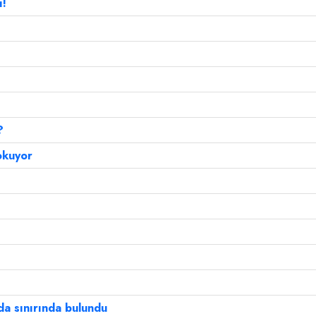
ı!
?
okuyor
da sınırında bulundu