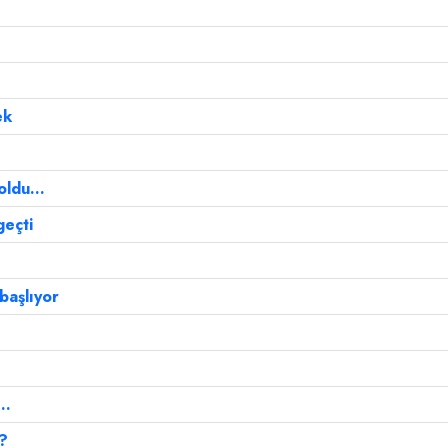
ek
ldu...
geçti
başlıyor
..
i?