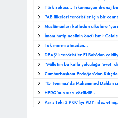
Türk zekası... Tıkanmayan drenaj bor
''AB ülkeleri teröristler için bir cenn
Müslümanları katleden ülkelere 'yard
İmam hatip neslinin öncü ismi: Celal
Tek mermi atmadan...
DEAŞ'lı teröristler El Bab'dan çekiliy
''Milletim bu kutlu yolculuğa ‘evet’ d
Cumhurbaşkanı Erdoğan'dan Kılıçdar
'15 Temmuz'da Muhammed Dahlan iz
HERO’nun sırrı çözüldü!..
Paris'teki 3 PKK'lıyı PDY infaz etmiş.