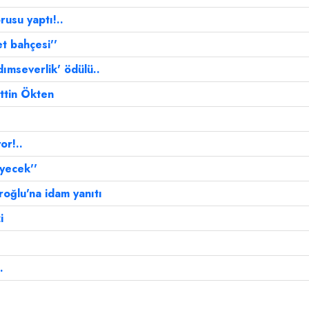
usu yaptı!..
et bahçesi''
ımseverlik' ödülü..
ettin Ökten
or!..
iyecek''
oğlu'na idam yanıtı
i
.