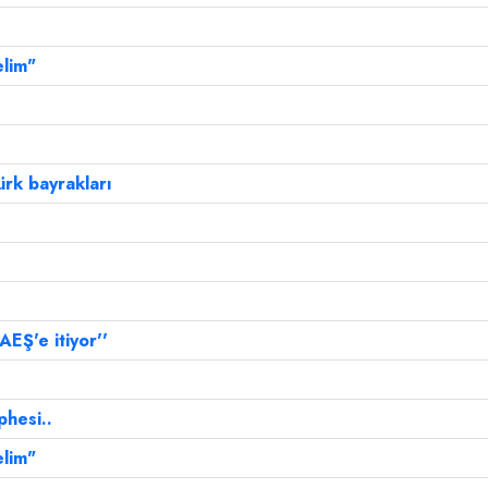
elim"
rk bayrakları
EŞ'e itiyor''
phesi..
elim"