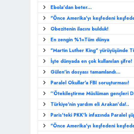
Ebola'dan beter...
"Önce Amerika'yı keşfedeni keşfed
Obezitenin ilacını bulduk!
En zengin %1=Tüm dünya
"Martin Luther King" yürüyüşünde Tü
İşte dünyada en çok kullanılan şifre!
Gülen'in dosyası tamamlandı...
Paralel Okullar'a FBI soruşturması!
''Ötekileştirme Müslüman gençleri DA
Türkiye'nin yardım eli Arakan'da!..
Paris'teki PKK'lı infazında Paralel şü
"Önce Amerika'yı keşfedeni keşfed