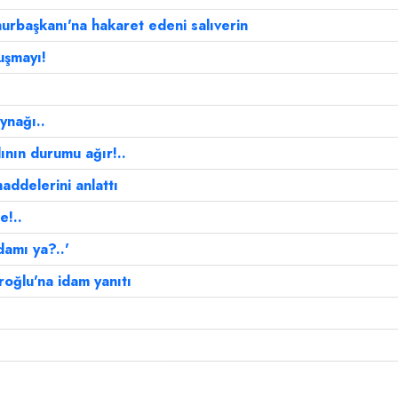
urbaşkanı'na hakaret edeni salıverin
uşmayı!
ynağı..
ının durumu ağır!..
ddelerini anlattı
e!..
amı ya?..'
oğlu'na idam yanıtı