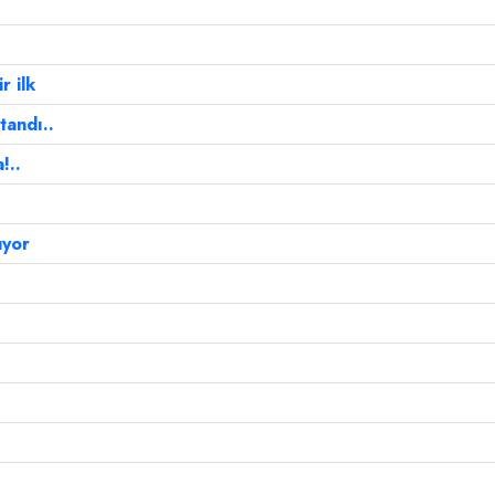
r ilk
tandı..
!..
uyor