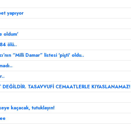
bet yapıyor
e oldum'
84 ölü..
ı’nın “Milli Damar” listesi 'pişti' oldu..
madı..
..
T DEĞİLDİR. TASAVVUFİ CEMAATLERLE KIYASLANAMAZ!
keye kaçacak, tutuklayın!
bee