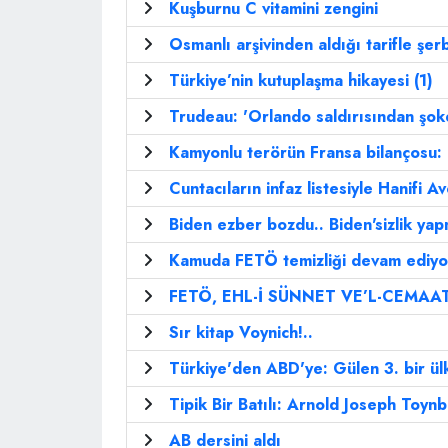
Kuşburnu C vitamini zengini
Osmanlı arşivinden aldığı tarifle şer
Türkiye’nin kutuplaşma hikayesi (1)
Trudeau: 'Orlando saldırısından şok
Kamyonlu terörün Fransa bilançosu: 
Cuntacıların infaz listesiyle Hanifi Avc
Biden ezber bozdu.. Biden'sizlik yap
Kamuda FETÖ temizliği devam ediyor
FETÖ, EHL-İ SÜNNET VE’L-CEMAA
Sır kitap Voynich!..
Türkiye'den ABD'ye: Gülen 3. bir ül
Tipik Bir Batılı: Arnold Joseph Toyn
AB dersini aldı