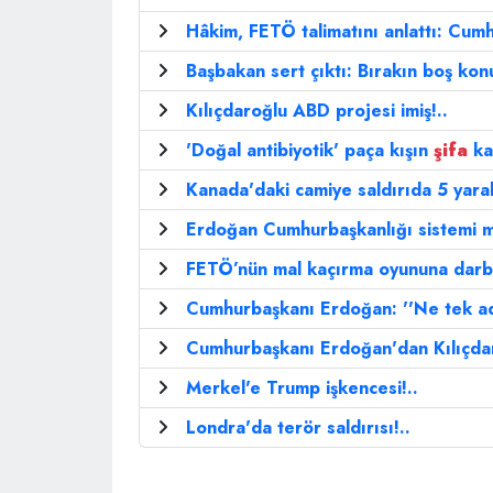
Hâkim, FETÖ talimatını anlattı: Cumh
Başbakan sert çıktı: Bırakın boş kon
Kılıçdaroğlu ABD projesi imiş!..
'Doğal antibiyotik' paça kışın
şifa
ka
Kanada'daki camiye saldırıda 5 yaral
Erdoğan Cumhurbaşkanlığı sistemi ma
FETÖ’nün mal kaçırma oyununa darb
Cumhurbaşkanı Erdoğan: ''Ne tek ad
Cumhurbaşkanı Erdoğan'dan Kılıçdar
Merkel'e Trump işkencesi!..
Londra'da terör saldırısı!..