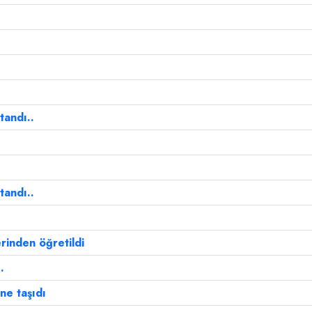
tandı..
tandı..
erinden öğretildi
.
ne taşıdı