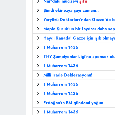
Nar'daki mucizevi
şifa
Şimdi ekinezya çayı zamanı..
Yeryüzü Doktorları'ndan Gazze'de bi
Maple Şurub'un bir faydası daha sap
Haydi Kanada! Gazze için ışık olmaya
1 Muharrem 1436
THY Şampiyonlar Ligi'ne sponsor ol
1 Muharrem 1436
Milli İrade Deklerasyonu!
1 Muharrem 1436
1 Muharrem 1436
Erdoğan'ın BM gündemi yoğun
1 Muharrem 1436