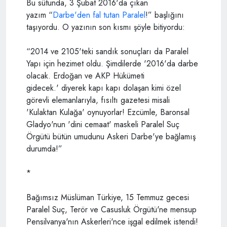
Bu sütunda, 3 Şubat 2016'da çıkan
yazım “
Darbe'den fal tutan Paralel
!” başlığını
taşıyordu. O yazının son kısmı şöyle bitiyordu:
“2014 ve 2105'teki sandık sonuçları da Paralel
Yapı için hezimet oldu. Şimdilerde '2016'da darbe
olacak. Erdoğan ve AKP Hükümeti
gidecek.' diyerek kapı kapı dolaşan kimi özel
görevli elemanlarıyla, fısıltı gazetesi misali
'Kulaktan Kulağa' oynuyorlar! Ezcümle, Baronsal
Gladyo'nun 'dini cemaat' maskeli Paralel Suç
Örgütü bütün umudunu Askeri Darbe'ye bağlamış
durumda!”
*
Bağımsız Müslüman Türkiye, 15 Temmuz gecesi
Paralel Suç, Terör ve Casusluk Örgütü'ne mensup
Pensilvanya'nın Askerleri'nce işgal edilmek istendi!