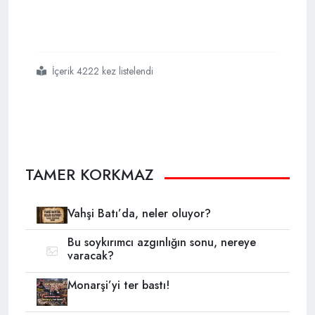
İçerik 4222 kez listelendi
#paralel
#eşkıya
#türkiye ye
#hükümdar
#olmaz
TAMER KORKMAZ
Vahşi Batı’da, neler oluyor?
Bu soykırımcı azgınlığın sonu, nereye
varacak?
Monarşi’yi ter bastı!