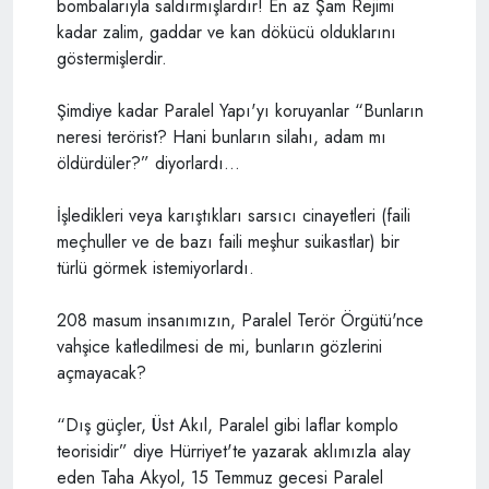
bombalarıyla saldırmışlardır! En az Şam Rejimi
kadar zalim, gaddar ve kan dökücü olduklarını
göstermişlerdir.
Şimdiye kadar Paralel Yapı'yı koruyanlar “Bunların
neresi terörist? Hani bunların silahı, adam mı
öldürdüler?” diyorlardı…
İşledikleri veya karıştıkları sarsıcı cinayetleri (faili
meçhuller ve de bazı faili meşhur suikastlar) bir
türlü görmek istemiyorlardı.
208 masum insanımızın, Paralel Terör Örgütü'nce
vahşice katledilmesi de mi, bunların gözlerini
açmayacak?
“Dış güçler, Üst Akıl, Paralel gibi laflar komplo
teorisidir” diye Hürriyet'te yazarak aklımızla alay
eden Taha Akyol, 15 Temmuz gecesi Paralel