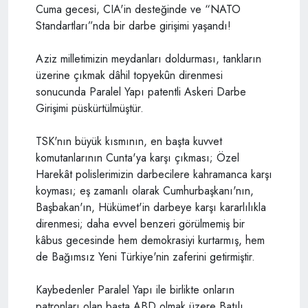
Cuma gecesi, CIA'in desteğinde ve “NATO
Standartları”nda bir darbe girişimi yaşandı!
Aziz milletimizin meydanları doldurması, tankların
üzerine çıkmak dâhil topyekûn direnmesi
sonucunda Paralel Yapı patentli Askeri Darbe
Girişimi püskürtülmüştür.
TSK'nın büyük kısmının, en başta kuvvet
komutanlarının Cunta'ya karşı çıkması; Özel
Harekât polislerimizin darbecilere kahramanca karşı
koyması; eş zamanlı olarak Cumhurbaşkanı'nın,
Başbakan'ın, Hükümet'in darbeye karşı kararlılıkla
direnmesi; daha evvel benzeri görülmemiş bir
kâbus gecesinde hem demokrasiyi kurtarmış, hem
de Bağımsız Yeni Türkiye'nin zaferini getirmiştir.
Kaybedenler Paralel Yapı ile birlikte onların
patronları olan başta ABD olmak üzere Batılı