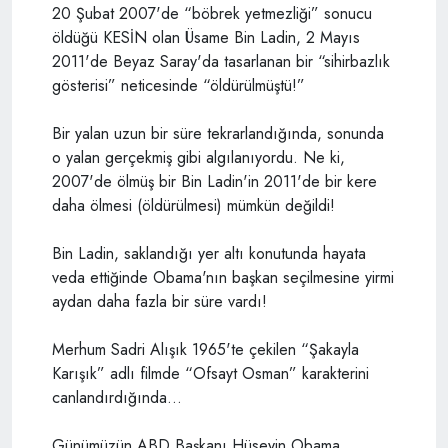
20 Şubat 2007'de “böbrek yetmezliği” sonucu
öldüğü KESİN olan Üsame Bin Ladin, 2 Mayıs
2011'de Beyaz Saray'da tasarlanan bir “sihirbazlık
gösterisi” neticesinde “öldürülmüştü!”
Bir yalan uzun bir süre tekrarlandığında, sonunda
o yalan gerçekmiş gibi algılanıyordu. Ne ki,
2007'de ölmüş bir Bin Ladin'in 2011'de bir kere
daha ölmesi (öldürülmesi) mümkün değildi!
Bin Ladin, saklandığı yer altı konutunda hayata
veda ettiğinde Obama'nın başkan seçilmesine yirmi
aydan daha fazla bir süre vardı!
Merhum Sadri Alışık 1965'te çekilen “Şakayla
Karışık” adlı filmde “Ofsayt Osman” karakterini
canlandırdığında…
Günümüzün ABD Başkanı Hüseyin Obama,