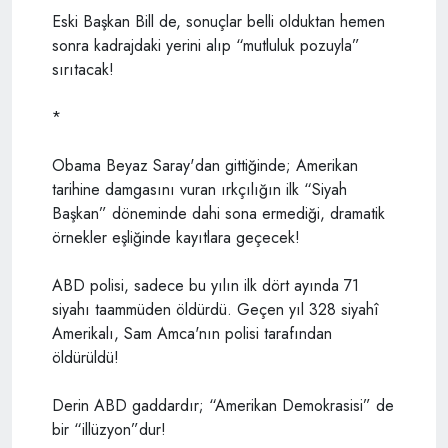
Eski Başkan Bill de, sonuçlar belli olduktan hemen
sonra kadrajdaki yerini alıp “mutluluk pozuyla”
sırıtacak!
*
Obama Beyaz Saray'dan gittiğinde; Amerikan
tarihine damgasını vuran ırkçılığın ilk “Siyah
Başkan” döneminde dahi sona ermediği, dramatik
örnekler eşliğinde kayıtlara geçecek!
ABD polisi, sadece bu yılın ilk dört ayında 71
siyahı taammüden öldürdü. Geçen yıl 328 siyahî
Amerikalı, Sam Amca'nın polisi tarafından
öldürüldü!
Derin ABD gaddardır; “Amerikan Demokrasisi” de
bir “illüzyon”dur!