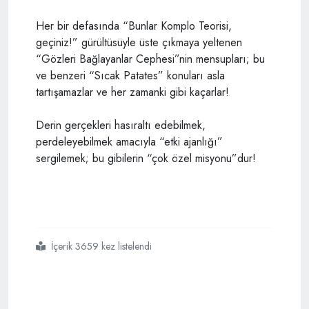
Her bir defasında “Bunlar Komplo Teorisi,
geçiniz!” gürültüsüyle üste çıkmaya yeltenen
“Gözleri Bağlayanlar Cephesi”nin mensupları; bu
ve benzeri “Sıcak Patates” konuları asla
tartışamazlar ve her zamanki gibi kaçarlar!
Derin gerçekleri hasıraltı edebilmek,
perdeleyebilmek amacıyla “etki ajanlığı”
sergilemek; bu gibilerin “çok özel misyonu”dur!
İçerik 3659 kez listelendi
#ofsayt taki
#başkan ın
#olağanüstü
#performansı