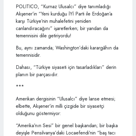
POLITICO, “Kurnaz Ulusalcı” diye tanımladığı
Akşener’in “Yeni kurduğu İYİ Parti ile Erdoğan’a
karşı Türkiye’nin muhalefetini yeniden
canlandıracağını” işaretlerken; bir yandan da
temennisini dile getiriyordu!
Bu, aynı zamanda; Washington’daki karargâhın da
temennisidir.
Dahası, “Türkiye siyaseti için tasarladıkları” derin
planın bir parçasıdır.
***
Amerikan dergisinin “Ulusalcı” diye lanse etmesi;
elbette, Akşener’in milli çizgide bir siyasetçi
olduğunu göstermiyor:
“Amerika’nın Sesi” bir genel başkandan; bir başka
deyişle Pensilvanya’daki Locaefendi’nin “baş tacı