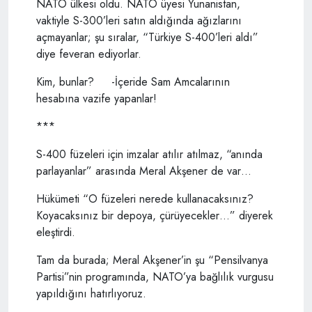
NATO ülkesi oldu. NATO üyesi Yunanistan,
vaktiyle S-300’leri satın aldığında ağızlarını
açmayanlar; şu sıralar, “Türkiye S-400’leri aldı”
diye feveran ediyorlar.
Kim, bunlar? -İçeride Sam Amcalarının
hesabına vazife yapanlar!
***
S-400 füzeleri için imzalar atılır atılmaz, “anında
parlayanlar” arasında Meral Akşener de var…
Hükümeti “O füzeleri nerede kullanacaksınız?
Koyacaksınız bir depoya, çürüyecekler…” diyerek
eleştirdi.
Tam da burada; Meral Akşener’in şu “Pensilvanya
Partisi”nin programında, NATO’ya bağlılık vurgusu
yapıldığını hatırlıyoruz.