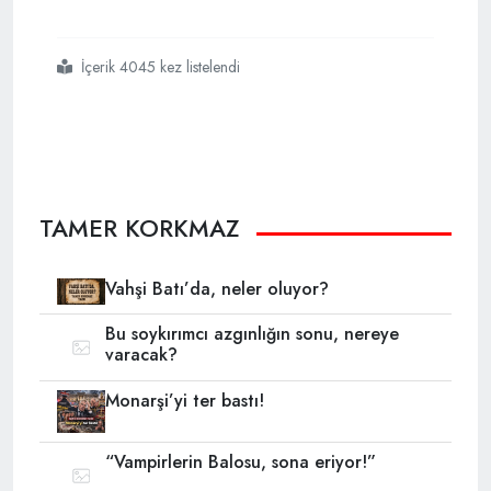
İçerik 4045 kez listelendi
#kurnaz
#ulusalcı
#dedikleri
#mi
#amerika nın
#sesi dir
TAMER KORKMAZ
Vahşi Batı’da, neler oluyor?
Bu soykırımcı azgınlığın sonu, nereye
varacak?
Monarşi’yi ter bastı!
“Vampirlerin Balosu, sona eriyor!”