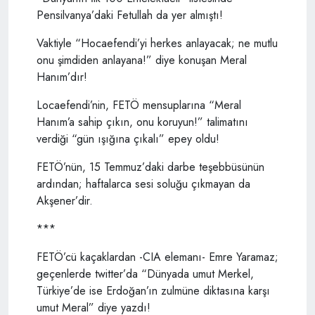
Pensilvanya’daki Fetullah da yer almıştı!
Vaktiyle “Hocaefendi’yi herkes anlayacak; ne mutlu
onu şimdiden anlayana!” diye konuşan Meral
Hanım’dır!
Locaefendi’nin, FETÖ mensuplarına “Meral
Hanım’a sahip çıkın, onu koruyun!” talimatını
verdiği “gün ışığına çıkalı” epey oldu!
FETÖ’nün, 15 Temmuz’daki darbe teşebbüsünün
ardından; haftalarca sesi soluğu çıkmayan da
Akşener’dir.
***
FETÖ’cü kaçaklardan -CIA elemanı- Emre Yaramaz;
geçenlerde twitter’da “Dünyada umut Merkel,
Türkiye’de ise Erdoğan’ın zulmüne diktasına karşı
umut Meral” diye yazdı!