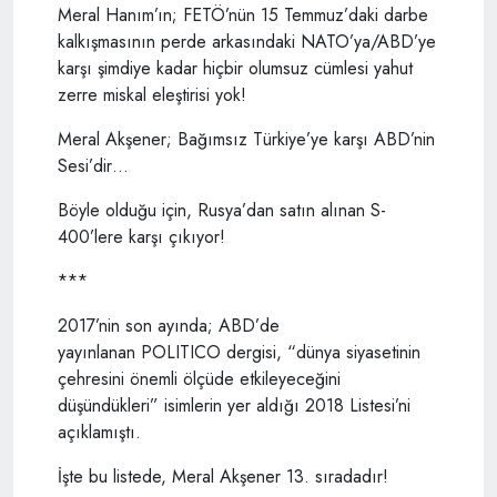
Meral Hanım’ın; FETÖ’nün 15 Temmuz’daki darbe
kalkışmasının perde arkasındaki NATO’ya/ABD’ye
karşı şimdiye kadar hiçbir olumsuz cümlesi yahut
zerre miskal eleştirisi yok!
Meral Akşener; Bağımsız Türkiye’ye karşı ABD’nin
Sesi’dir…
Böyle olduğu için, Rusya’dan satın alınan S-
400’lere karşı çıkıyor!
***
2017’nin son ayında; ABD’de
yayınlanan POLITICO dergisi, “dünya siyasetinin
çehresini önemli ölçüde etkileyeceğini
düşündükleri” isimlerin yer aldığı 2018 Listesi’ni
açıklamıştı.
İşte bu listede, Meral Akşener 13. sıradadır!