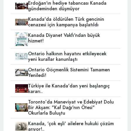
Erdoğan'ın hediye tabancası Kanada
gündeminden düşmüyor
Kanada'da öldürülen Türk gencinin
cenazesi için kampanya başlatıldı
Kanada Diyanet Vakfı'ndan büyük
hizmet!
Ontario halkının hayatını etkileyecek
yeni kurallar kanunlaştı
Ontario Göçmenlik Sistemini Tamamen
Yeniledi!
Türkiye ile Kanada'dan yeni başlangıç
kararı..
Toronto’da Maneviyat ve Edebiyat Dolu
Bir Akşam: "Kaf Dağı'nın Ötesi"
Okurlarla Buluştu
Kanada, 'çok eşli' ailelere hukuki çözüm
arıyor!..