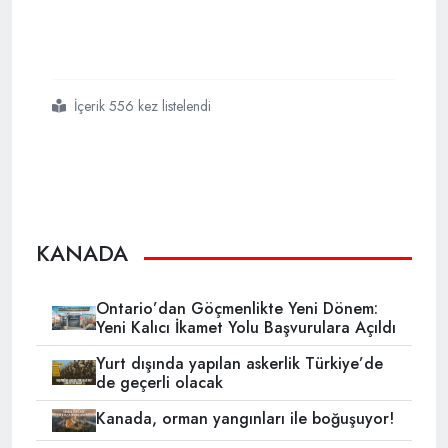
İçerik 556 kez listelendi
#kanada
#iltica
#türkiye
#iran
KANADA
Ontario’dan Göçmenlikte Yeni Dönem:
Yeni Kalıcı İkamet Yolu Başvurulara Açıldı
Yurt dışında yapılan askerlik Türkiye’de
de geçerli olacak
Kanada, orman yangınları ile boğuşuyor!