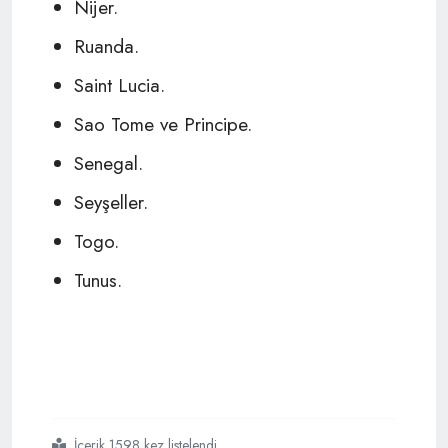
Nijer.
Ruanda.
Saint Lucia.
Sao Tome ve Principe.
Senegal.
Seyşeller.
Togo.
Tunus.
İçerik 1598 kez listelendi
#kanada
#fransızca
#konuşan
#33
#ülke
#vatandaşına
#göçmenlik
#hakkı
#tanıdı