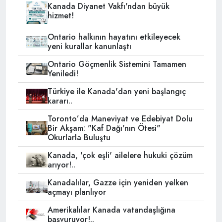
Kanada Diyanet Vakfı'ndan büyük
hizmet!
Ontario halkının hayatını etkileyecek
yeni kurallar kanunlaştı
Ontario Göçmenlik Sistemini Tamamen
Yeniledi!
Türkiye ile Kanada'dan yeni başlangıç
kararı..
Toronto’da Maneviyat ve Edebiyat Dolu
Bir Akşam: "Kaf Dağı'nın Ötesi"
Okurlarla Buluştu
Kanada, 'çok eşli' ailelere hukuki çözüm
arıyor!..
Kanadalılar, Gazze için yeniden yelken
açmayı planlıyor
Amerikalılar Kanada vatandaşlığına
başvuruyor!..