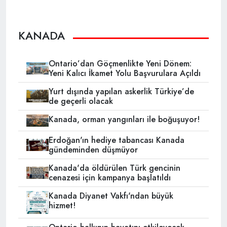
KANADA
Ontario’dan Göçmenlikte Yeni Dönem:
Yeni Kalıcı İkamet Yolu Başvurulara Açıldı
Yurt dışında yapılan askerlik Türkiye’de
de geçerli olacak
Kanada, orman yangınları ile boğuşuyor!
Erdoğan'ın hediye tabancası Kanada
gündeminden düşmüyor
Kanada'da öldürülen Türk gencinin
cenazesi için kampanya başlatıldı
Kanada Diyanet Vakfı'ndan büyük
hizmet!