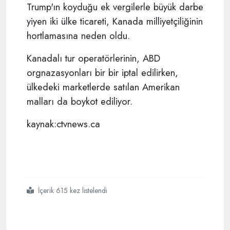
Trump'ın koyduğu ek vergilerle büyük darbe
yiyen iki ülke ticareti, Kanada milliyetçiliğinin
hortlamasına neden oldu.
Kanadalı tur operatörlerinin, ABD
orgnazasyonları bir bir iptal edilirken,
ülkedeki marketlerde satılan Amerikan
malları da boykot ediliyor.
kaynak:ctvnews.ca
İçerik 615 kez listelendi
#kanada
#ab seyahat uyarısı