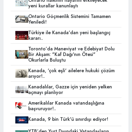
Ontario halkının hayatını etkileyecek
yeni kurallar kanunlaştı
Ontario Göçmenlik Sistemini Tamamen
Yeniledi!
Türkiye ile Kanada'dan yeni başlangıç
kararı..
Toronto’da Maneviyat ve Edebiyat Dolu
Bir Akşam: "Kaf Dağı'nın Ötesi"
Okurlarla Buluştu
Kanada, 'çok eşli' ailelere hukuki çözüm
arıyor!..
Kanadalılar, Gazze için yeniden yelken
açmayı planlıyor
Amerikalılar Kanada vatandaşlığına
başvuruyor!..
Kanada, 9 bin Türk'ü sınırdışı ediyor!
YTB’den Yurt Dışındaki Vatandaşların