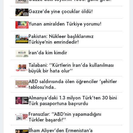
Gazze'de yine çocuklar öldü!
Yunan amiralden Türkiye yorumu!
Pakistan: Nükleer başlıklarımız
Türkiye'nin emrindedir!
İran'da kim kimdir
Talabani: ''Kürtlerin İran'da kullanılması
büyük bir hata olur''
ABD saldırısında ölen öğrenciler 'şehitler
tablosu'nda..
Almanya'daki 1.3 milyon Türk'ten 30 bini
Türk pasaportuna başvurdu
Fransızlar: ''ABD'nin yapamadığını
Türkler başardı!''
İlham Aliyev'den Ermenistan'a