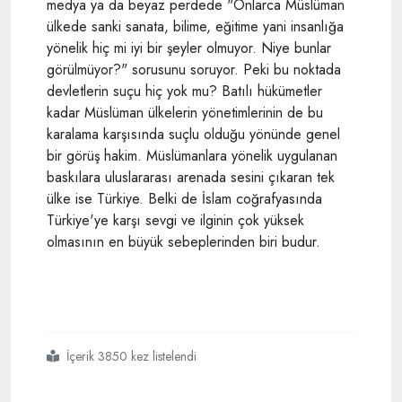
medya ya da beyaz perdede "Onlarca Müslüman
ülkede sanki sanata, bilime, eğitime yani insanlığa
yönelik hiç mi iyi bir şeyler olmuyor. Niye bunlar
görülmüyor?" sorusunu soruyor. Peki bu noktada
devletlerin suçu hiç yok mu? Batılı hükümetler
kadar Müslüman ülkelerin yönetimlerinin de bu
karalama karşısında suçlu olduğu yönünde genel
bir görüş hakim. Müslümanlara yönelik uygulanan
baskılara uluslararası arenada sesini çıkaran tek
ülke ise Türkiye. Belki de İslam coğrafyasında
Türkiye'ye karşı sevgi ve ilginin çok yüksek
olmasının en büyük sebeplerinden biri budur.
İçerik 3850 kez listelendi
#islamofobi
#twitter
#facebook
#kanserden tehlikeli