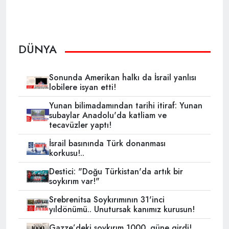
DÜNYA
Sonunda Amerikan halkı da İsrail yanlısı
lobilere isyan etti!
Yunan bilimadamından tarihi itiraf: Yunan
subaylar Anadolu'da katliam ve
tecavüzler yaptı!
İsrail basınında Türk donanması
korkusu!..
Destici: "Doğu Türkistan'da artık bir
soykırım var!"
Srebrenitsa Soykırımının 31'inci
yıldönümü.. Unutursak kanımız kurusun!
Gazze’deki soykırım 1000. güne girdi!