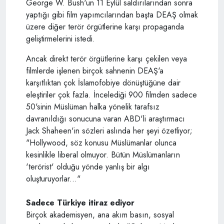
George W. Bush'un 11 Eylül saldırılarından sonra
yaptığı gibi film yapımcılarından başta DEAŞ olmak
üzere diğer terör örgütlerine karşı propaganda
geliştirmelerini istedi.
Ancak direkt terör örgütlerine karşı çekilen veya
filmlerde işlenen birçok sahnenin DEAŞ'a
karşıtlıktan çok İslamofobiye dönüştüğüne dair
eleştiriler çok fazla. İncelediği 900 filmden sadece
50'sinin Müslüman halka yönelik tarafsız
davranıldığı sonucuna varan ABD'li araştırmacı
Jack Shaheen'in sözleri aslında her şeyi özetliyor;
"Hollywood, söz konusu Müslümanlar olunca
kesinlikle liberal olmuyor. Bütün Müslümanların
'terörist' olduğu yönde yanlış bir algı
oluşturuyorlar..."
Sadece Türkiye itiraz ediyor
Birçok akademisyen, ana akım basın, sosyal