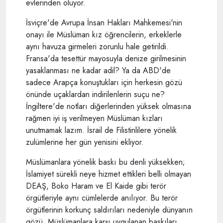
evlerinden oluyor.
İsviçre'de Avrupa İnsan Hakları Mahkemesi'nin
onayı ile Müslüman kız öğrencilerin, erkeklerle
aynı havuza girmeleri zorunlu hale getirildi.
Fransa'da tesettür mayosuyla denize girilmesinin
yasaklanması ne kadar adil? Ya da ABD'de
sadece Arapça konuştukları için herkesin gözü
önünde uçaklardan indirilenlerin suçu ne?
İngiltere'de notları diğerlerinden yüksek olmasına
rağmen iyi iş verilmeyen Müslüman kızları
unutmamak lazım. İsrail de Filistinlilere yönelik
zulümlerine her gün yenisini ekliyor.
Müslümanlara yönelik baskı bu denli yüksekken;
İslamiyet sürekli neye hizmet ettikleri belli olmayan
DEAŞ, Boko Haram ve El Kaide gibi terör
örgütleriyle aynı cümlelerde anılıyor. Bu terör
örgütlerinin korkunç saldırıları nedeniyle dünyanın
gözü, Müslümanlara karşı uygulanan baskıları