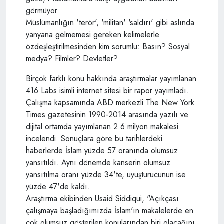
görmüyor.
Müslümanlığın 'terör', 'militan' 'saldırı' gibi aslında
yanyana gelmemesi gereken kelimelerle
özdeşleştirilmesinden kim sorumlu: Basın? Sosyal
medya? Filmler? Devletler?
Birçok farklı konu hakkında araştırmalar yayımlanan
416 Labs isimli internet sitesi bir rapor yayımladı.
Çalışma kapsamında ABD merkezli The New York
Times gazetesinin 1990-2014 arasında yazılı ve
dijital ortamda yayımlanan 2.6 milyon makalesi
incelendi. Sonuçlara göre bu tarihlerdeki
haberlerde İslam yüzde 57 oranında olumsuz
yansıtıldı. Aynı dönemde kanserin olumsuz
yansıtılma oranı yüzde 34'te, uyuşturucunun ise
yüzde 47'de kaldı.
Araştırma ekibinden Usaid Siddiqui, "Açıkçası
çalışmaya başladığımızda İslam'ın makalelerde en
çok olumsuz gösterilen konularından biri olacağını