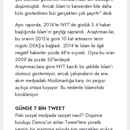
düşünmüştük. Ancak İslam'ın kanserden bile daha
kötü gösterilmesi bizi gerçekten çok şaşırttı" dedi.
Aynı raporda, 2014'te NYT'de günlük 5.4 haber
başlığında İslam'ın geçtiği saptandı. Araştırmacılar,
bu oranın 2013'e göre 10 kat artmasını terör
örgütü DEAŞ'a bağladı. 2014'te İslam ile ilgili
negatif haberler yüzde 68'e sıçradı. Oysa bu oran
2009'da yüzde 35'lerdeydi.
Araştırmacılara göre NYT kasıtlı bir şekilde İslam'ı
olumsuz göstermiyor, ancak çalışmaların da ana
akım medyadaki Müslümanlığa karşı ön yargıyı
açıkça ortaya koyuyor. Bu nedenle İslamofobi
körükleniyor.
GÜNDE 7 BİN TWEET
Peki sosyal medyada vaziyet nasıl? Düşünce
kuruluşu Demos'un atılan Tweet'lere yönelik
yaptığı bir araştırma aslında tüm gerçekleri açıkça