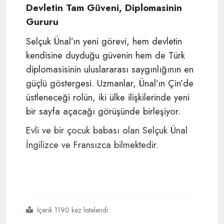
Devletin Tam Güveni, Diplomasinin
Gururu
Selçuk Ünal’ın yeni görevi, hem devletin
kendisine duyduğu güvenin hem de Türk
diplomasisinin uluslararası saygınlığının en
güçlü göstergesi. Uzmanlar, Ünal’ın Çin’de
üstleneceği rolün, iki ülke ilişkilerinde yeni
bir sayfa açacağı görüşünde birleşiyor.
Evli ve bir çocuk babası olan Selçuk Ünal
İngilizce ve Fransızca bilmektedir.
İçerik 1190 kez listelendi
#selçuk ünal
#hollanda
#lahey
#çin
#pekin
#büyükleçi