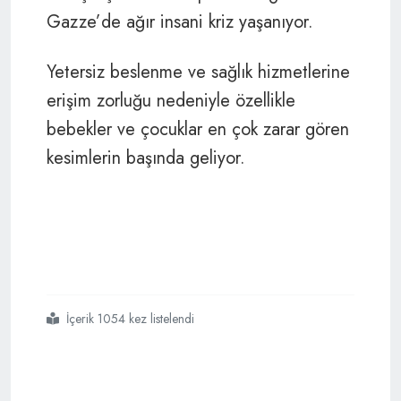
Gazze’de ağır insani kriz yaşanıyor.
Yetersiz beslenme ve sağlık hizmetlerine
erişim zorluğu nedeniyle özellikle
bebekler ve çocuklar en çok zarar gören
kesimlerin başında geliyor.
İçerik 1054 kez listelendi
#gazze
#israil
#çocuk katliamı
#soykırım
#açlık
#kıtlık