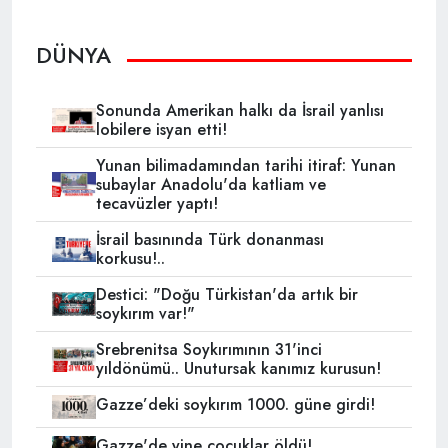
DÜNYA
Sonunda Amerikan halkı da İsrail yanlısı
lobilere isyan etti!
Yunan bilimadamından tarihi itiraf: Yunan
subaylar Anadolu'da katliam ve
tecavüzler yaptı!
İsrail basınında Türk donanması
korkusu!..
Destici: "Doğu Türkistan'da artık bir
soykırım var!"
Srebrenitsa Soykırımının 31'inci
yıldönümü.. Unutursak kanımız kurusun!
Gazze’deki soykırım 1000. güne girdi!
Gazze'de yine çocuklar öldü!