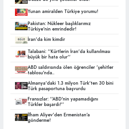
Yunan amiralden Türkiye yorumu!
Pakistan: Nükleer başlıklarımız
Türkiye'nin emrindedir!
İran'da kim kimdir
Talabani: ''Kürtlerin İran'da kullanılması
büyük bir hata olur''
ABD saldırısında ölen öğrenciler 'şehitler
tablosu'nda..
Almanya'daki 1.3 milyon Türk'ten 30 bini
Türk pasaportuna başvurdu
Fransızlar: ''ABD'nin yapamadığını
Türkler başardı!''
İlham Aliyev'den Ermenistan'a
gönderme!