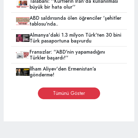
Talabani: ''Kürtlerin İran'da kullanılması
büyük bir hata olur''
ABD saldırısında ölen öğrenciler 'şehitler
tablosu'nda..
Almanya'daki 1.3 milyon Türk'ten 30 bini
Türk pasaportuna başvurdu
Fransızlar: ''ABD'nin yapamadığını
Türkler başardı!''
İlham Aliyev'den Ermenistan'a
gönderme!
Tümünü Göster