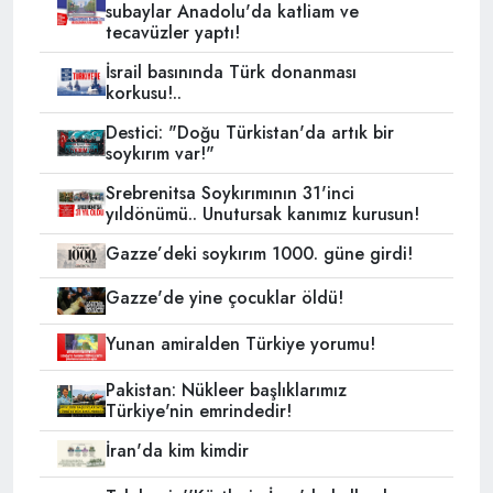
subaylar Anadolu'da katliam ve
tecavüzler yaptı!
İsrail basınında Türk donanması
korkusu!..
Destici: "Doğu Türkistan'da artık bir
soykırım var!"
Srebrenitsa Soykırımının 31'inci
yıldönümü.. Unutursak kanımız kurusun!
Gazze’deki soykırım 1000. güne girdi!
Gazze'de yine çocuklar öldü!
Yunan amiralden Türkiye yorumu!
Pakistan: Nükleer başlıklarımız
Türkiye'nin emrindedir!
İran'da kim kimdir