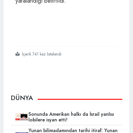
yaralandığı belirtildi.
İçerik 741 kez listelendi
#gazze
#israil
#çocuk katliamı
#soykırım
DÜNYA
Sonunda Amerikan halkı da İsrail yanlısı
lobilere isyan etti!
Yunan bilimadamından tarihi itiraf: Yunan