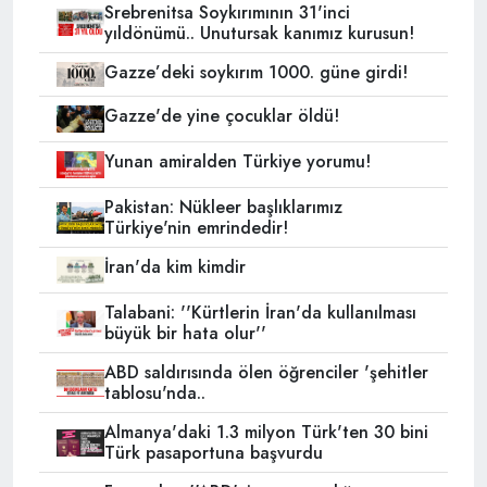
Srebrenitsa Soykırımının 31'inci
yıldönümü.. Unutursak kanımız kurusun!
Gazze’deki soykırım 1000. güne girdi!
Gazze'de yine çocuklar öldü!
Yunan amiralden Türkiye yorumu!
Pakistan: Nükleer başlıklarımız
Türkiye'nin emrindedir!
İran'da kim kimdir
Talabani: ''Kürtlerin İran'da kullanılması
büyük bir hata olur''
ABD saldırısında ölen öğrenciler 'şehitler
tablosu'nda..
Almanya'daki 1.3 milyon Türk'ten 30 bini
Türk pasaportuna başvurdu