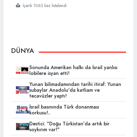
İçerik 1063 kez listelendi
#gazze
#israil
#çocuk katliamı
#soykırım
#açlık
DÜNYA
Sonunda Amerikan halkı da İsrail yanlısı
lobilere isyan etti!
Yunan bilimadamından tarihi itiraf: Yunan
subaylar Anadolu'da katliam ve
tecavüzler yaptı!
İsrail basınında Türk donanması
korkusu!..
Destici: "Doğu Türkistan'da artık bir
soykırım var!"