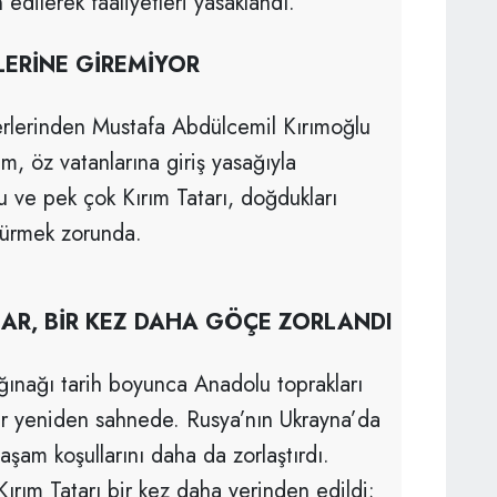
 edilerek faaliyetleri yasaklandı.
LERİNE GİREMİYOR
derlerinden Mustafa Abdülcemil Kırımoğlu
m, öz vatanlarına giriş yasağıyla
u ve pek çok Kırım Tatarı, doğdukları
rdürmek zorunda.
AR, BİR KEZ DAHA GÖÇE ZORLANDI
ığınağı tarih boyunca Anadolu toprakları
r yeniden sahnede. Rusya’nın Ukrayna’da
yaşam koşullarını daha da zorlaştırdı.
ırım Tatarı bir kez daha yerinden edildi;