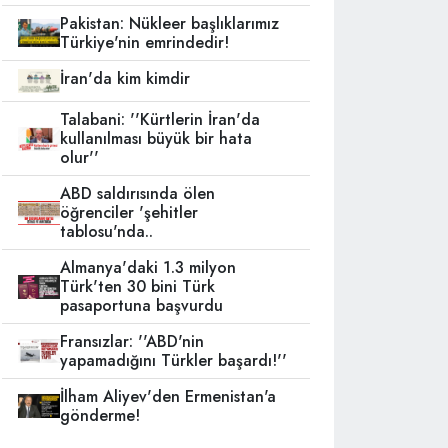
Pakistan: Nükleer başlıklarımız
Türkiye'nin emrindedir!
İran'da kim kimdir
Talabani: ''Kürtlerin İran'da
kullanılması büyük bir hata
olur''
ABD saldırısında ölen
öğrenciler 'şehitler
tablosu'nda..
Almanya'daki 1.3 milyon
Türk'ten 30 bini Türk
pasaportuna başvurdu
Fransızlar: ''ABD'nin
yapamadığını Türkler başardı!''
İlham Aliyev'den Ermenistan'a
gönderme!