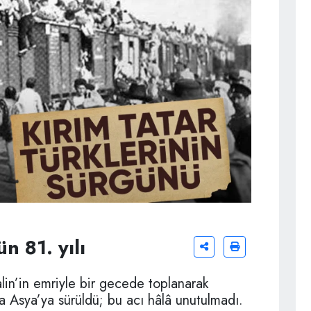
n 81. yılı
alin’in emriyle bir gecede toplanarak
rta Asya’ya sürüldü; bu acı hâlâ unutulmadı.