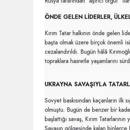
Rusya tarafından “aşırıcı örgüt” ilan
ÖNDE GELEN LİDERLER, ÜLKE
Kırım Tatar halkının önde gelen li
başta olmak üzere birçok önemli isi
cezalandırıldı. Bugün hâlâ Kırımoğl
topraklara hasretle yaşamlarını sü
UKRAYNA SAVAŞIYLA TATARL
Sovyet baskısından kaçanların ilk s
olmuştu. Bugün de benzer bir kade
başlattığı savaş, Kırım Tatarlarının 
Savaşın gölgesinde kalan binlerce K