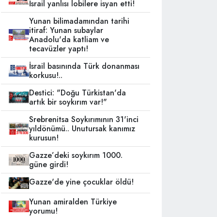
İsrail yanlısı lobilere isyan etti!
Yunan bilimadamından tarihi
itiraf: Yunan subaylar
Anadolu'da katliam ve
tecavüzler yaptı!
İsrail basınında Türk donanması
korkusu!..
Destici: "Doğu Türkistan'da
artık bir soykırım var!"
Srebrenitsa Soykırımının 31'inci
yıldönümü.. Unutursak kanımız
kurusun!
Gazze’deki soykırım 1000.
güne girdi!
Gazze'de yine çocuklar öldü!
Yunan amiralden Türkiye
yorumu!