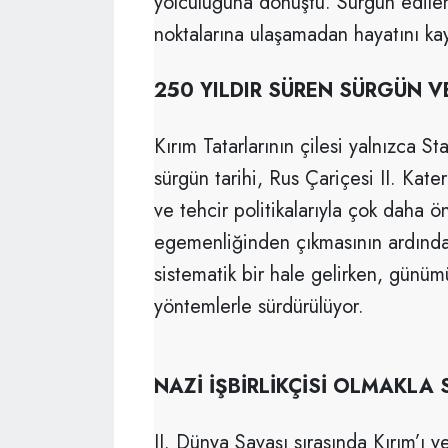
yolculuğuna dönüştü. Sürgün edilen
noktalarına ulaşamadan hayatını kay
250 YILDIR SÜREN SÜRGÜN V
Kırım Tatarlarının çilesi yalnızca 
sürgün tarihi, Rus Çariçesi II. Kater
ve tehcir politikalarıyla çok daha 
egemenliğinden çıkmasının ardınd
sistematik bir hale gelirken, günü
yöntemlerle sürdürülüyor.
NAZİ İŞBİRLİKÇİSİ OLMAKLA
II. Dünya Savaşı sırasında Kırım’ı y