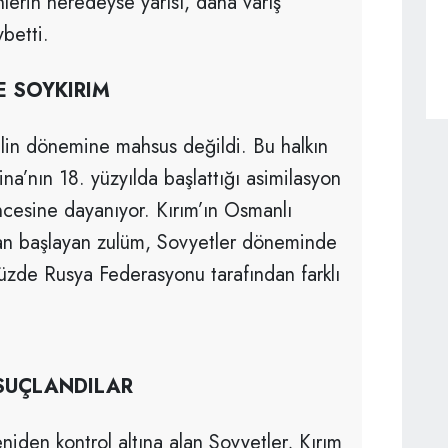
lerin neredeyse yarısı, daha varış
betti.
E SOYKIRIM
Stalin dönemine mahsus değildi. Bu halkın
ina’nın 18. yüzyılda başlattığı asimilasyon
öncesine dayanıyor. Kırım’ın Osmanlı
an başlayan zulüm, Sovyetler döneminde
müzde Rusya Federasyonu tarafından farklı
 SUÇLANDILAR
eniden kontrol altına alan Sovyetler, Kırım