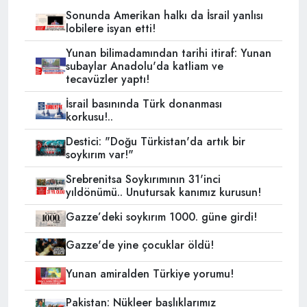
Sonunda Amerikan halkı da İsrail yanlısı
lobilere isyan etti!
Yunan bilimadamından tarihi itiraf: Yunan
subaylar Anadolu'da katliam ve
tecavüzler yaptı!
İsrail basınında Türk donanması
korkusu!..
Destici: "Doğu Türkistan'da artık bir
soykırım var!"
Srebrenitsa Soykırımının 31'inci
yıldönümü.. Unutursak kanımız kurusun!
Gazze’deki soykırım 1000. güne girdi!
Gazze'de yine çocuklar öldü!
Yunan amiralden Türkiye yorumu!
Pakistan: Nükleer başlıklarımız