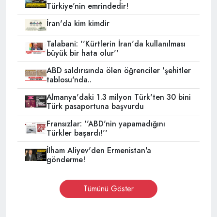
Türkiye'nin emrindedir!
İran'da kim kimdir
Talabani: ''Kürtlerin İran'da kullanılması
büyük bir hata olur''
ABD saldırısında ölen öğrenciler 'şehitler
tablosu'nda..
Almanya'daki 1.3 milyon Türk'ten 30 bini
Türk pasaportuna başvurdu
Fransızlar: ''ABD'nin yapamadığını
Türkler başardı!''
İlham Aliyev'den Ermenistan'a
gönderme!
Tümünü Göster