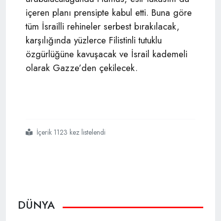
içeren planı prensipte kabul etti. Buna göre
tüm İsrailli rehineler serbest bırakılacak,
karşılığında yüzlerce Filistinli tutuklu
özgürlüğüne kavuşacak ve İsrail kademeli
olarak Gazze’den çekilecek.
İçerik 1123 kez listelendi
#gazze
#barış planı
#trump
DÜNYA