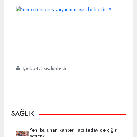
İçerik 2481 kez listelendi
#yeni
#koronavirüs
#varyantının
#ismi
#belli
#oldu
#omicron
SAĞLIK
Yeni bulunan kanser ilacı tedavide çığır
açacak!