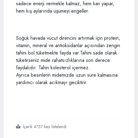
sadece enerji vermekle kalmaz, hem kan yapar,
hem kış aylarında üşümeyi engeller.
Soğuk havada vücut direncini artırmak için protein,
vitamin, mineral ve antioksidanlar açısından zengin
tahini bol tüketmekte fayda var.Tahini sade olarak
tüketirseniz mide rahatsızlıklarına son derece
faydalıdır. Tahin kolesterol içermez.
Ayrıca besinlerin midemizde uzun süre kalmasına
yardımcı olarak acıkmayı geciktirir.
İçerik 4757 kez listelendi
#vücuttaki
#zehri
#yok
#edebilen
#tek
#besin
#tahin