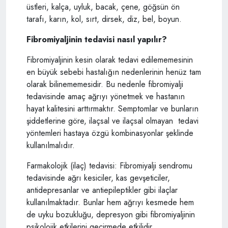
üstleri, kalça, uyluk, bacak, çene, göğsün ön
tarafı, karın, kol, sırt, dirsek, diz, bel, boyun.
Fibromiyaljinin tedavisi nasıl yapılır?
Fibromiyaljinin kesin olarak tedavi edilememesinin
en büyük sebebi hastalığın nedenlerinin henüz tam
olarak bilinememesidir. Bu nedenle fibromiyalji
tedavisinde amaç ağrıyı yönetmek ve hastanın
hayat kalitesini arttırmaktır. Semptomlar ve bunların
şiddetlerine göre, ilaçsal ve ilaçsal olmayan tedavi
yöntemleri hastaya özgü kombinasyonlar şeklinde
kullanılmalıdır.
Farmakolojik (ilaç) tedavisi: Fibromiyalji sendromu
tedavisinde ağrı kesiciler, kas gevşeticiler,
antidepresanlar ve antiepileptikler gibi ilaçlar
kullanılmaktadır. Bunlar hem ağrıyı kesmede hem
de uyku bozukluğu, depresyon gibi fibromiyaljinin
psikolojik etkilerini geçirmede etkilidir.