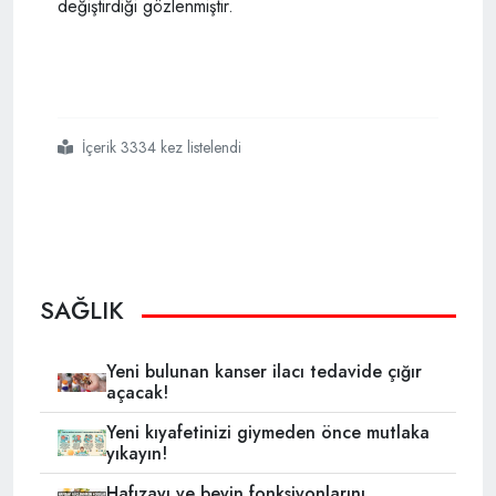
değiştirdiği gözlenmiştir.
İçerik 3334 kez listelendi
#tam
#da
#beni
#tarif
#ediyor
#diyeceğiniz
#hastalık
#fibromiyalji
SAĞLIK
Yeni bulunan kanser ilacı tedavide çığır
açacak!
Yeni kıyafetinizi giymeden önce mutlaka
yıkayın!
Hafızayı ve beyin fonksiyonlarını