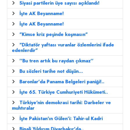
Siyasi partilerin üye sayısı açıklandı!
İşte AK Beyanname!
İşte AK Beyanname!
"Kimse kriz peşinde koşmasın"
"Diktatör yaftası vuranlar özlemlerini ifade
edenlerdir"
''Bu tren artık bu raydan çıkmaz''
Bu sözleri tarihe not düşün...
Baronlar'da Panama Belgeleri paniği!..
İşte 65. Türkiye Cumhuriyeti Hükümeti..
Türkiye'nin demokrasi tarihi: Darbeler ve
muhtıralar
İşte Pakistan'ın Gülen'i: Tahir-ul Kadri
Binali Yıldırım Diyarbakır'da..