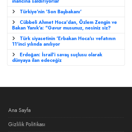
inancına saldırıyorlar
Türkiye'nin 'Son Başbakanı'
Cübbeli Ahmet Hoca'dan, Özlem Zengin ve
Bakan Yanık'a: "Gavur musunuz, nesiniz siz?
Türk siyasetinin 'Erbakan Hoca'sı vefatının
11'inci yılında anılıyor
Erdoğan: İsrail'i savaş suçlusu olarak
dünyaya ilan edeceğiz
Ana Sayfa
Gizlilik Politikası