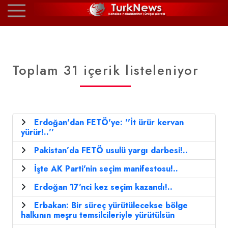
Toplam 31 içerik listeleniyor
Erdoğan'dan FETÖ'ye: ''İt ürür kervan
yürür!..''
Pakistan’da FETÖ usulü yargı darbesi!..
İşte AK Parti'nin seçim manifestosu!..
Erdoğan 17'nci kez seçim kazandı!..
Erbakan: Bir süreç yürütülecekse bölge
halkının meşru temsilcileriyle yürütülsün