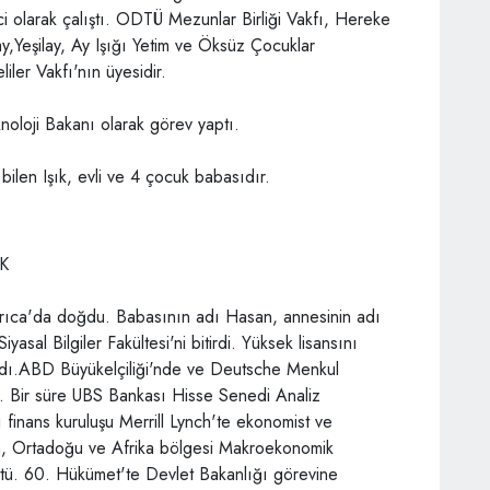
i olarak çalıştı. ODTÜ Mezunlar Birliği Vakfı, Hereke
ay,Yeşilay, Ay Işığı Yetim ve Öksüz Çocuklar
ler Vakfı'nın üyesidir.
knoloji Bakanı olarak görev yaptı.
ilen Işık, evli ve 4 çocuk babasıdır.
K
ıca'da doğdu. Babasının adı Hasan, annesinin adı
asal Bilgiler Fakültesi'ni bitirdi. Yüksek lisansını
ladı.ABD Büyükelçiliği'nde ve Deutsche Menkul
ı. Bir süre UBS Bankası Hisse Senedi Analiz
ı finans kuruluşu Merrill Lynch'te ekonomist ve
upa, Ortadoğu ve Afrika bölgesi Makroekonomik
üttü. 60. Hükümet'te Devlet Bakanlığı görevine