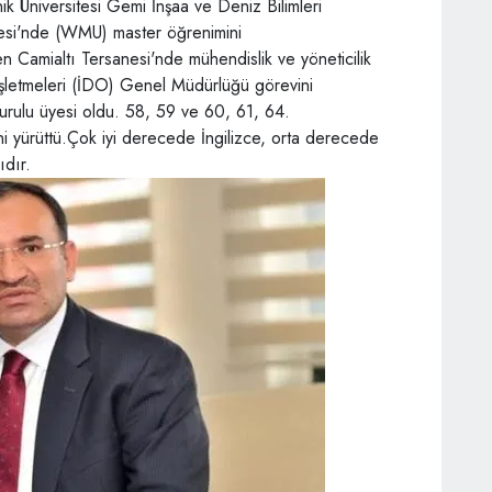
k Üniversitesi Gemi İnşaa ve Deniz Bilimleri
sitesi'nde (WMU) master öğrenimini
n Camialtı Tersanesi'nde mühendislik ve yöneticilik
İşletmeleri (İDO) Genel Müdürlüğü görevini
Kurulu üyesi oldu. 58, 59 ve 60, 61, 64.
i yürüttü.Çok iyi derecede İngilizce, orta derecede
ıdır.