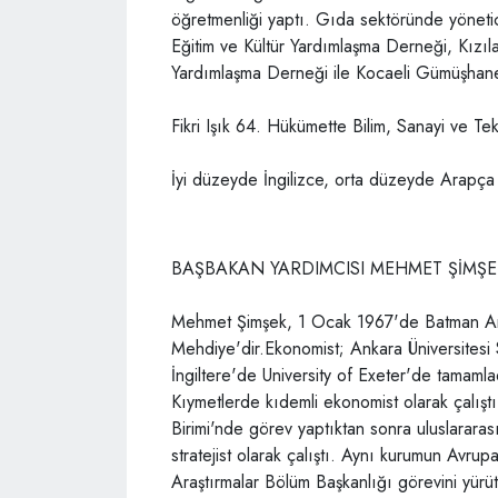
öğretmenliği yaptı. Gıda sektöründe yönetic
Eğitim ve Kültür Yardımlaşma Derneği, Kızıl
Yardımlaşma Derneği ile Kocaeli Gümüşhaneli
Fikri Işık 64. Hükümette Bilim, Sanayi ve Te
İyi düzeyde İngilizce, orta düzeyde Arapça b
BAŞBAKAN YARDIMCISI MEHMET ŞİMŞE
Mehmet Şimşek, 1 Ocak 1967'de Batman Ar
Mehdiye'dir.Ekonomist; Ankara Üniversitesi Siy
İngiltere'de University of Exeter'de tamam
Kıymetlerde kıdemli ekonomist olarak çalışt
Birimi'nde görev yaptıktan sonra uluslararas
stratejist olarak çalıştı. Aynı kurumun Avr
Araştırmalar Bölüm Başkanlığı görevini yür