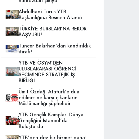
narkozdan çıkıyor
Abdulhadi Turus YTB
Başkanlığına Resmen Atandı
TÜRKİYE BURSLARI’NA REKOR
BAŞVURU!
Tuncer Bakırhan'dan kandırıldık
itirafı!
YTB VE ÖSYM’DEN
ULUSLARARASI ÖĞRENCİ
SEÇİMİNDE STRATEJİK İŞ
BİRLİĞİ
Ümit Özdağ: Atatürk’e dua
edilmesine karşı çıkanların
Müslümanlığı şüphelidir
YTB Gençlik Kampları Dünya
Gençliğini İstanbul'da
Buluşturdu
YTB'den dev bir hizmet daha!..