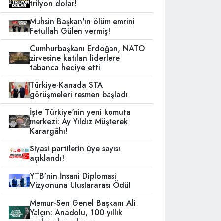
trilyon dolar!
Muhsin Başkan'ın ölüm emrini
Fetullah Gülen vermiş!
Cumhurbaşkanı Erdoğan, NATO
zirvesine katılan liderlere
tabanca hediye etti
Türkiye-Kanada STA
görüşmeleri resmen başladı
İşte Türkiye'nin yeni komuta
merkezi: Ay Yıldız Müşterek
Karargâhı!
Siyasi partilerin üye sayısı
açıklandı!
YTB’nin İnsani Diplomasi
Vizyonuna Uluslararası Ödül
Memur-Sen Genel Başkanı Ali
Yalçın: Anadolu, 100 yıllık