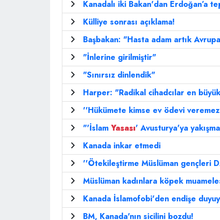
Kanadalı iki Bakan'dan Erdoğan’a te
Külliye sonrası açıklama!
Başbakan: "Hasta adam artık Avrup
"İnlerine girilmiştir"
"Sınırsız dinlendik"
Harper: "Radikal cihadcılar en büyü
''Hükümete kimse ev ödevi veremez
"'İslam
Yasası
' Avusturya'ya yakışma
Kanada inkar etmedi
''Ötekileştirme Müslüman gençleri DA
Müslüman kadınlara köpek muameles
Kanada İslamofobi'den endişe duyu
BM, Kanada'nın sicilini bozdu!