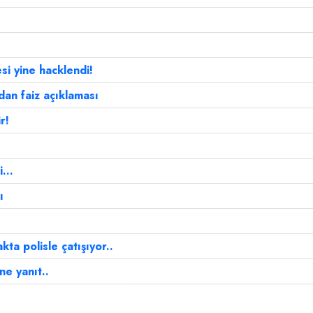
si yine hacklendi!
an faiz açıklaması
r!
...
ı
kta polisle çatışıyor..
e yanıt..