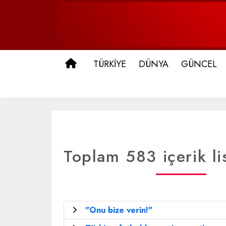
ANA SAYFA
TÜRKİYE
DÜNYA
GÜNCEL
Toplam 583 içerik li
"Onu bize verin!"