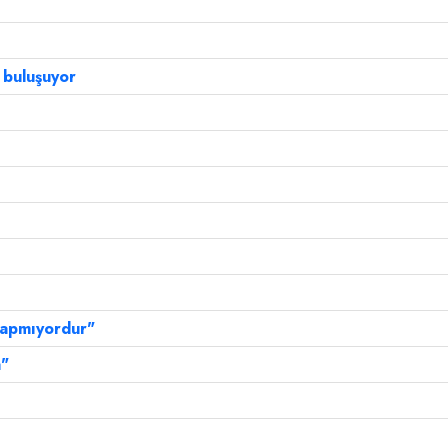
a buluşuyor
 yapmıyordur"
a"