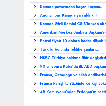
Kanada pazarından kaçan kaçana..
Anonymous Kanada'ya saldırdı!
Kanada Gizli Servisi CSİS’in web site
Amerikan Merkez Bankası Başkanı'nd
Petrol fiyatı 10 dolara kadar düşebili
Türk futbolunda tehlike çanları...
HSBC Türkiye hakkına fikir değiştirdi
90 yıl sonra Küba'da ilk ABD başkan
Fransa, Ortadoğu ve silah endüstrisi
Fransa karıştı!.. Yüzbinlerce kişi soka
AB Komisyonu’ndan Erdoğan’ın restin