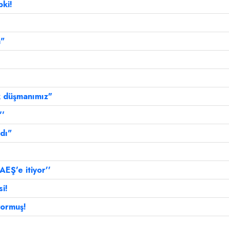
pki!
a"
k düşmanımız"
''
dı"
EŞ'e itiyor''
i!
yormuş!