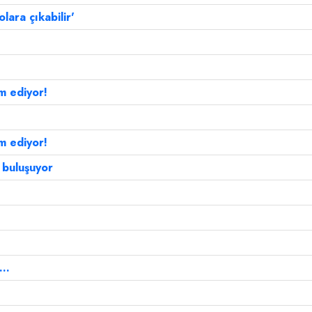
lara çıkabilir'
m ediyor!
m ediyor!
a buluşuyor
..