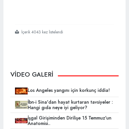
İçerik 4043 kez listelendi
#kanada da
#ev
#fiyatları
#artmaya
#devam
#ediyor
VİDEO GALERİ
Los Angeles yangını için korkunç iddia!
İbn-i Sina'dan hayat kurtaran tavsiyeler :
Hangi gıda neye iyi geliyor?
İşgal Girişiminden Dirilişe 15 Temmuz'un
Anatomisi..