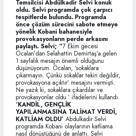
Temsilcisi Abdülkadir Selvi konuk
oldu. Selvi programda çok çarpıcı
tespitlerde bulundu. Programda
önce çözüm sürecini sabote etmeye
yönelik Kobani bahanesiyle
provokasyonların perde arkasını
paylaştı.
Selvi; “
7 Ekim gecesi
Öcalan’dan Selahattin Demirtaş’a gelen
1 sayfalık mesajın önemli olduğunu
düşünüyorum. Öcalan, ‘sokaklara
çıkarmayın. Çünkü sokaklar tekin değildir,
provokasyona açıktır’ mesajını vermişti.
Ne yazık ki, sokaklara çıkardılar ve
provokasyonlar oldu.’ ifadelerini kullandı.
‘KANDİL, GENÇLİK
YAPILANMASINA TALİMAT VERDİ,
KATLİAM OLDU’
Abdulkadir Selvi
programda Kobani olaylarının katliama
nasıl dönüştüğünü de anlattı. Selvi