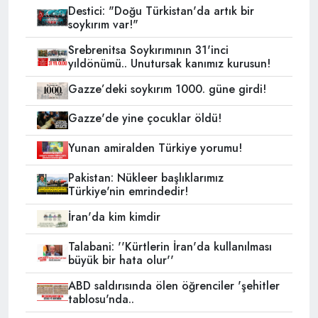
Destici: "Doğu Türkistan'da artık bir
soykırım var!"
Srebrenitsa Soykırımının 31'inci
yıldönümü.. Unutursak kanımız kurusun!
Gazze’deki soykırım 1000. güne girdi!
Gazze'de yine çocuklar öldü!
Yunan amiralden Türkiye yorumu!
Pakistan: Nükleer başlıklarımız
Türkiye'nin emrindedir!
İran'da kim kimdir
Talabani: ''Kürtlerin İran'da kullanılması
büyük bir hata olur''
ABD saldırısında ölen öğrenciler 'şehitler
tablosu'nda..