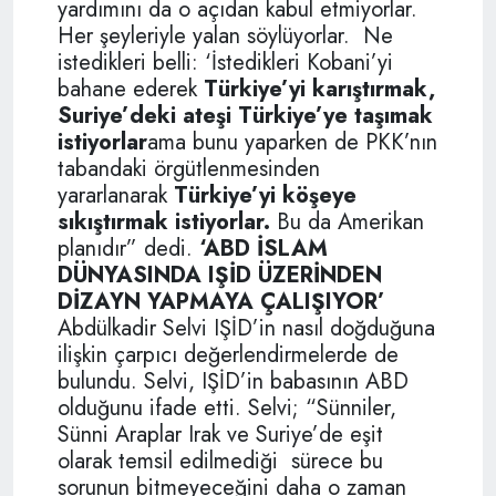
yardımını da o açıdan kabul etmiyorlar.
Her şeyleriyle yalan söylüyorlar. Ne
istedikleri belli: ‘İstedikleri Kobani’yi
bahane ederek
Türkiye’yi karıştırmak,
Suriye’deki ateşi Türkiye’ye taşımak
istiyorlar
ama bunu yaparken de PKK’nın
tabandaki örgütlenmesinden
yararlanarak
Türkiye’yi köşeye
sıkıştırmak istiyorlar
.
Bu da Amerikan
planıdır” dedi.
‘ABD İSLAM
DÜNYASINDA IŞİD ÜZERİNDEN
DİZAYN YAPMAYA ÇALIŞIYOR’
Abdülkadir Selvi IŞİD’in nasıl doğduğuna
ilişkin çarpıcı değerlendirmelerde de
bulundu. Selvi, IŞİD’in babasının ABD
olduğunu ifade etti. Selvi; “Sünniler,
Sünni Araplar Irak ve Suriye’de eşit
olarak temsil edilmediği sürece bu
sorunun bitmeyeceğini daha o zaman