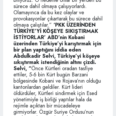
biliyoruz. O nedenle onlar bir yerden bu
sürece dahil olmaya çalışıyorlardı.
Olamayınca da bu kez olaylar ve
provokasyonlar çıkartarak bu sürece dahil
olmaya çalıştılar.”
‘PKK ÜZERİNDEN
TÜRKİYE’Yİ KÖŞEYE SIKIŞTIRMAK
İSTİYORLAR’
ABD’nin Kobani
üzerinden Türkiye’yi karıştırmak için
bir plan yaptığını iddia eden
Abdulkadir Selvi, Türkiye’yi köşeye
sıkıştırmak istendiğinin altını çizdi.
Selvi, “
Önce Kürtleri oradan tasfiye
ettiler, 5-6 bin Kürt bugün Barzani
bölgesinde Kobani ve Rojava’nın olduğu
kantonlardan geldiler. Kürt lideri
öldürdüler, Kürtleri sindirmek için Esed
yönetimiyle iş birliği yaptılar hala da
rejimle açıktan bir mücadeleye
girmiyorlar. Özgür Suriye Ordusu’nun