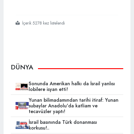
İçerik 5278 kez listelendi
#doğruları
#defalarca
#söylemek
#gerek
DÜNYA
Sonunda Amerikan halkı da İsrail yanlısı
lobilere isyan etti!
Yunan bilimadamından tarihi itiraf: Yunan
subaylar Anadolu'da katliam ve
tecavüzler yaptı!
İsrail basınında Türk donanması
korkusu!..