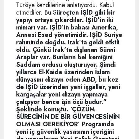
Türkiye kendilerine anlatıyordu. Kabul
etmediler. Bu S
üreçten IŞİD gibi bir
yapıyı ortaya çıkardılar. IŞİD’in iki
mimarı var. IŞİD’in babası Amerika,
Annesi Esed yönetimidir. IŞİD Suriye
rahminde doğdu. Irak’ta geldi etkili
oldu. Çünkü Irak’ta dışlanan Sünni
Araplar var. Bunların bel kemiğini
Saddam ordusu oluşturuyor. Şimdi
yıllarca El-Kaide üzerinden İslam
dünyasını dizayn eden ABD, bu kez
de IŞİD üzerinden yeni işgaller, yeni
kargaşalar yeni dizayn yapmaya
çalışıyor bence işin özü budur.”
Şeklinde konuştu.
‘ÇÖZÜM
SÜRECİNİN DE BİR GÜVENCESİNİN
OLMASI GEREKİYOR’
Programda
yeni iç güvenlik yasasının içeriğini