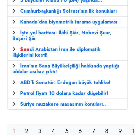
5 Büyükler Klubü 70 (BM) yaşında...
Cumhurbaşkanlığı Sofrası'nın ilk konukları
Kanada'dan biyometrik tarama uygulaması
İşte yol haritası: İlâhî Şiâr, Nebevî Şuur,
Beşerî Şiir
Suu
di Arabistan İran ile diplomatik
ilişkilerini kesti!
İran'nın Sana Büyükelçiliği hakkında yaptığı
iddalar asılsız çıktı!
ABD’li Senatör: Erdoğan büyük tehlike!
Petrol fiyatı 10 dolara kadar düşebilir!
Suriye muzakere masasının konuları..
1
2
3
4
5
6
7
8
9