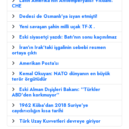
Latin Amerika’nın Antiemperyalist Vicdanı:
CHE
Dedesi de Osmanlı'ya isyan etmişti!
Yeni savaşan şahin milli uçak TF-X .
Eski siyasetçi yazdı: Batı'nın sonu kaçınılmaz
İran'ın Irak'taki işgalinin sebebi resmen
ortaya çıktı
Amerikan Posta’sı
Kemal Okuyan: NATO dünyanın en büyük
terör örgütüdür
Eski Alman Dışişleri Bakanı: ''Türkler
ABD'den korkmuyor''
1962 Küba'dan 2018 Suriye'ye
caydırıcılığın kısa tarihi
Türk Uzay Kuvvetleri devreye giriyor