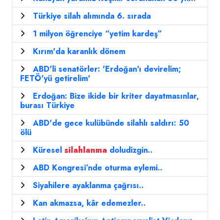
Türkiye silah alımında 6. sırada
1 milyon öğrenciye “yetim kardeş”
Kırım'da karanlık dönem
ABD'li senatörler: 'Erdoğan'ı devirelim;
FETÖ'yü getirelim'
Erdoğan: Bize ikide bir kriter dayatmasınlar,
burası Türkiye
ABD'de gece kulübünde silahlı saldırı: 50
ölü
Küresel
silahlanma
doludizgin..
ABD Kongresi’nde oturma eylemi..
Siyahilere ayaklanma çağrısı..
Kan akmazsa, kâr edemezler..