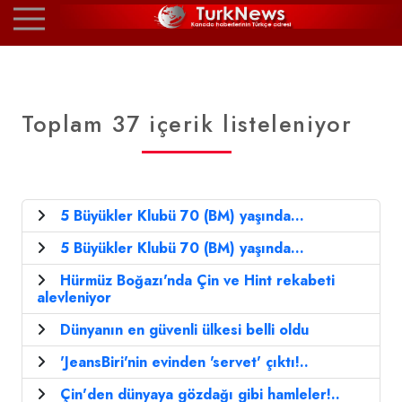
Toplam 37 içerik listeleniyor
5 Büyükler Klubü 70 (BM) yaşında...
5 Büyükler Klubü 70 (BM) yaşında...
Hürmüz Boğazı'nda Çin ve Hint rekabeti
alevleniyor
Dünyanın en güvenli ülkesi belli oldu
'JeansBiri'nin evinden 'servet' çıktı!..
Çin'den dünyaya gözdağı gibi hamleler!..