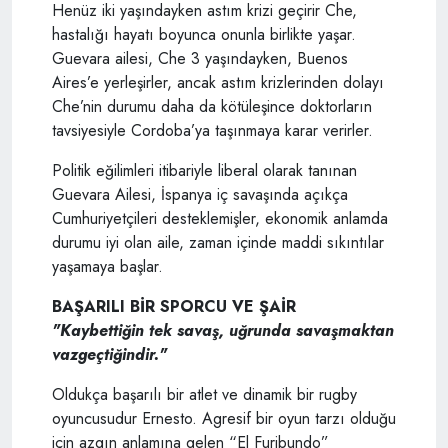
Henüz iki yaşındayken astım krizi geçirir Che,
hastalığı hayatı boyunca onunla birlikte yaşar.
Guevara ailesi, Che 3 yaşındayken, Buenos
Aires’e yerleşirler, ancak astım krizlerinden dolayı
Che’nin durumu daha da kötüleşince doktorların
tavsiyesiyle Cordoba’ya taşınmaya karar verirler.
Politik eğilimleri itibariyle liberal olarak tanınan
Guevara Ailesi, İspanya iç savaşında açıkça
Cumhuriyetçileri desteklemişler, ekonomik anlamda
durumu iyi olan aile, zaman içinde maddi sıkıntılar
yaşamaya başlar.
BAŞARILI BİR SPORCU VE ŞAİR
"Kaybettiğin tek savaş, uğrunda savaşmaktan
vazgeçtiğindir."
Oldukça başarılı bir atlet ve dinamik bir rugby
oyuncusudur Ernesto. Agresif bir oyun tarzı olduğu
için azgın anlamına gelen “El Furibundo”