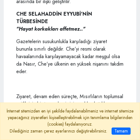
arasında bir ilişki geliştirilir.
CHE SELAHADDİN EYYUBİ'NİN
TÜRBESİNDE
"Hayat korkakları affetmez.."
Gazetelerin susukunlukla karşıladığı ziyaret
bununla sınırlı değildir. Che’yi resmi olarak
havaalanında karşılayamayacak kadar meşgul olsa
da Nasır, Che’ye ülkenin en yüksek nişanını takdim
eder.
Ziyaret, devam eden süreçte, Mısırlıların toplumsal
eşitlik için bir tarım devrimini nasıl başlattıklarını
İnternet sitemizden en iyi şekilde faydalanabilmeniz ve internet sitemize
babayani bir üslupla anlattıkları bir seyir izler,
yapacağınız ziyaretleri kişiselleştirebilmek için tanımlama bilgilerinden
sonrasında ise Kübalılara sanayileşmeye nasıl
(cookies) faydalanıyoruz.
yaklaşmaları gerektiği konusunda muhtelif teori ve
Dilediğiniz zaman çerez ayarlarınızı değiştirebilirsiniz.
Tamam
öneriler sunulur. Bilahare Kübalılar Şam’a geçtiler