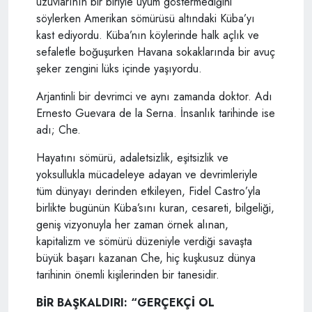
uzuvlarının bir biriyle uyum göstermediğini
söylerken Amerikan sömürüsü altındaki Küba’yı
kast ediyordu. Küba’nın köylerinde halk açlık ve
sefaletle boğuşurken Havana sokaklarında bir avuç
şeker zengini lüks içinde yaşıyordu.
Arjantinli bir devrimci ve aynı zamanda doktor. Adı
Ernesto Guevara de la Serna. İnsanlık tarihinde ise
adı; Che.
Hayatını sömürü, adaletsizlik, eşitsizlik ve
yoksullukla mücadeleye adayan ve devrimleriyle
tüm dünyayı derinden etkileyen, Fidel Castro’yla
birlikte bugünün Küba’sını kuran, cesareti, bilgeliği,
geniş vizyonuyla her zaman örnek alınan,
kapitalizm ve sömürü düzeniyle verdiği savaşta
büyük başarı kazanan Che, hiç kuşkusuz dünya
tarihinin önemli kişilerinden bir tanesidir.
BİR BAŞKALDIRI: “GERÇEKÇİ OL