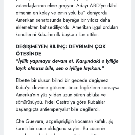
vatandaşlarının eline geçiyor. Adayı ABD’ye dâhil
etmenin en kolay ve emin yolu bu” deniyordu.
Amerikan senatosunda bayrağa bir yıldız daha
eklemekten bahsediliyordu. Amerikan işgal orduları
kendilerini Küba’nın ilk başkanı ilan ettiler.
DEĞİŞMEYEN BİLİNÇ: DEVRİMİN ÇOK
ÖTESİNDE
"İyilik yapmaya devam et. Karşındaki o iyiliğe
layık olmasa bile, sen o iyiliğe layıksın."
Elbette bir ulusun bilinci bir gecede değişmez.
Küba’yı devrime götüren, önce İngilizlerin sonraysa
Amerika’nın yüz yıldan uzun süren abluka ve
sömürüsüydü. Fidel Castro’ya göre Kübalılar
başlangıçta antiemperyalist bile değillerdi.
Che Guevara, azgelişmişliğin kocaman kafalı, şiş
karınlı bir cüce olduğunu söyler. Bu cücenin