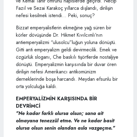
ve Kemal Tahir ömrünü hapislerde geçirdi. Necip
Fazıl ve Sezai Karakoç yıllarca dışlandı, dirilişin
nefesi kesilmek istendi… Peki, sonuç?
Bizzat emperyalistlerin ekmeğine yağ süren bir
körler dövüşünde Dr. Hikmet Kıvılcımlı’nın
antiemperyalizmi “ulusolcu”luğun yoluna dönüştü.
Gitti anti emperyalizm geldi devirmecilik. Emek ve
özgürlük sloganı, Che baskılı tişörtlerde nostaljiye
dönüştü. Emperyalizmin karşısında bir duvar ören
dirilişin nefesi Amerikancı antikomünizm
derneklerinde boşa harcandı. Meydan efsunlu bir
orta yolculuğa kaldı.
EMPERYALİZMİN KARŞISINDA BİR
DEVRİMCİ
"Ne kadar farklı olursa olsun; sana ait
olmayana tenezzül etme. Ve ne kadar basit
olursa olsun senin olandan asla vazgeçme."