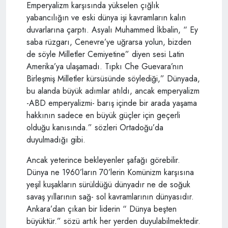
Emperyalizm karşısında yükselen çığlık
yabancılığın ve eski dünya işi kavramların kalın
duvarlarına çarptı. Asyalı Muhammed İkbalin, “ Ey
saba rüzgarı, Cenevre’ye uğrarsa yolun, bizden
de söyle Milletler Cemiyetine” diyen sesi Latin
Amerika’ya ulaşamadı. Tıpkı Che Guevara’nın
Birleşmiş Milletler kürsüsünde söylediği,” Dünyada,
bu alanda büyük adımlar atıldı, ancak emperyalizm
-ABD emperyalizmi- barış içinde bir arada yaşama
hakkının sadece en büyük güçler için geçerli
olduğu kanısında.” sözleri Ortadoğu’da
duyulmadığı gibi.
Ancak yeterince bekleyenler şafağı görebilir.
Dünya ne 1960’ların 70’lerin Komünizm karşısına
yeşil kuşakların sürüldüğü dünyadır ne de soğuk
savaş yıllarının sağ- sol kavramlarının dünyasıdır.
Ankara’dan çıkan bir liderin “ Dünya beşten
büyüktür.” sözü artık her yerden duyulabilmektedir.