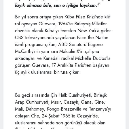
layık olmasa bile, sen o iyiliğe layıksın."
Bir yıl sonra ortaya çıkan Küba Füze Krizi’nde kilit
rol oynayan Guevara, 1964’te Birleşmiş Milletler
davetlisi olarak Küba’yı temsilen New York’a gider.
CBS televizyonunda yayınlanan Face the Nation
isimli programa çıkan, ABD Senatörü Eugene
McCarthy’nin yanı sıra Malcolm X’in çalışma
arkadaşları ve Kanadalı radikal Michelle Duclos’la
görüşen Guevara, 17 Aralık’ta Paris’ten başlayan
üç aylık uluslararası bir tura çıkar.
Bu gezi sırasında Çin Halk Cumhuriyeti, Birleşik
Arap Cumhuriyeti, Mısır, Cezayir, Gana, Gine,
Mali, Dahomey, Kongo-Brazzaville ve Tanzanya’yı
dolaşan Che, 24 Şubat 1965’te Cezayir’de,
uluslararası sahnede son görünüşü olacak olan