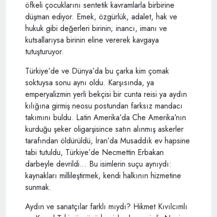
öfkeli çocuklarını sentetik kavramlarla birbirine
düşman ediyor. Emek, özgürlük, adalet, hak ve
hukuk gibi değerleri birinin; inancı, imanı ve
kutsallarıysa birinin eline vererek kavgaya
tutuşturuyor.
Türkiye’de ve Dünya’da bu çarka kim çomak
soktuysa sonu aynı oldu. Karşısında, ya
emperyalizmin yerli bekçisi bir cunta reisi ya aydın
kılığına girmiş neosu postundan farksız mandacı
takımını buldu. Latin Amerika’da Che Amerika’nın
kurduğu şeker oligarşisince satın alınmış askerler
tarafından öldürüldü, İran’da Musaddık ev hapsine
tabi tutuldu, Türkiye’de Necmettin Erbakan
darbeyle devrildi… Bu isimlerin suçu aynıydı:
kaynakları millileştirmek, kendi halkının hizmetine
sunmak.
Aydın ve sanatçılar farklı mıydı? Hikmet Kıvılcımlı