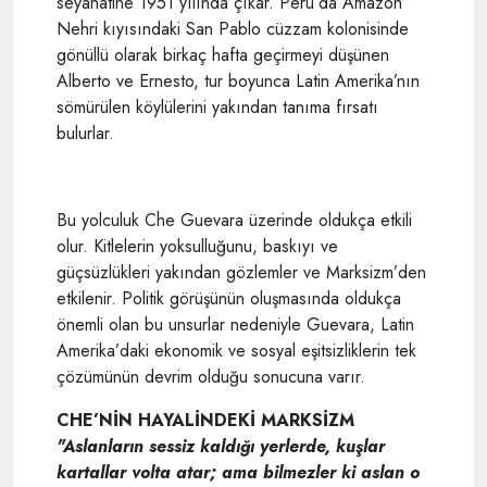
seyahatine 1951 yılında çıkar. Peru’da Amazon
Nehri kıyısındaki San Pablo cüzzam kolonisinde
gönüllü olarak birkaç hafta geçirmeyi düşünen
Alberto ve Ernesto, tur boyunca Latin Amerika’nın
sömürülen köylülerini yakından tanıma fırsatı
bulurlar.
Bu yolculuk Che Guevara üzerinde oldukça etkili
olur. Kitlelerin yoksulluğunu, baskıyı ve
güçsüzlükleri yakından gözlemler ve Marksizm’den
etkilenir. Politik görüşünün oluşmasında oldukça
önemli olan bu unsurlar nedeniyle Guevara, Latin
Amerika’daki ekonomik ve sosyal eşitsizliklerin tek
çözümünün devrim olduğu sonucuna varır.
CHE’NİN HAYALİNDEKİ MARKSİZM
"Aslanların sessiz kaldığı yerlerde, kuşlar
kartallar volta atar; ama bilmezler ki aslan o