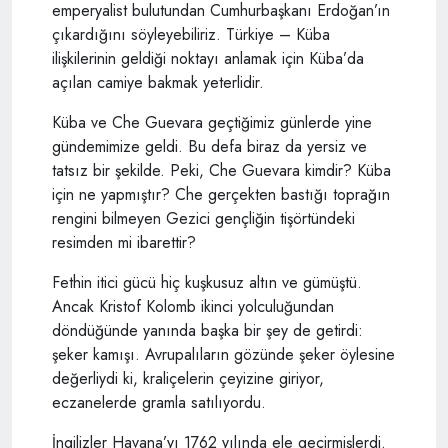
emperyalist bulutundan Cumhurbaşkanı Erdoğan’ın
çıkardığını söyleyebiliriz. Türkiye – Küba
ilişkilerinin geldiği noktayı anlamak için Küba’da
açılan camiye bakmak yeterlidir.
Küba ve Che Guevara geçtiğimiz günlerde yine
gündemimize geldi. Bu defa biraz da yersiz ve
tatsız bir şekilde. Peki, Che Guevara kimdir? Küba
için ne yapmıştır? Che gerçekten bastığı toprağın
rengini bilmeyen Gezici gençliğin tişörtündeki
resimden mi ibarettir?
Fethin itici gücü hiç kuşkusuz altın ve gümüştü.
Ancak Kristof Kolomb ikinci yolculuğundan
döndüğünde yanında başka bir şey de getirdi:
şeker kamışı. Avrupalıların gözünde şeker öylesine
değerliydi ki, kraliçelerin çeyizine giriyor,
eczanelerde gramla satılıyordu.
İngilizler Havana’yı 1762 yılında ele geçirmişlerdi.