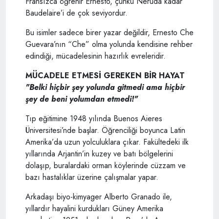
Fransızca öğrenir Ernesto, çünkü Neruda kadar
Baudelaire’i de çok seviyordur.
Bu isimler sadece birer yazar değildir, Ernesto Che
Guevara’nın “Che” olma yolunda kendisine rehber
edindiği, mücadelesinin hazırlık evreleridir.
MÜCADELE ETMESİ GEREKEN BİR HAYAT
"Belki hiçbir şey yolunda gitmedi ama hiçbir
şey de beni yolumdan etmedi!"
Tıp eğitimine 1948 yılında Buenos Aieres
Üniversitesi’nde başlar. Öğrenciliği boyunca Latin
Amerika’da uzun yolculuklara çıkar. Fakültedeki ilk
yıllarında Arjantin’in kuzey ve batı bölgelerini
dolaşıp, buralardaki orman köylerinde cüzzam ve
bazı hastalıklar üzerine çalışmalar yapar.
Arkadaşı biyo-kimyager Alberto Granado ile,
yıllardır hayalini kurdukları Güney Amerika