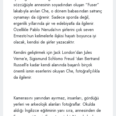
sözcüğüyle annesinin soyadından oluşan “Fuser”
lakabıyla anılan Che, o dönem babasından satranç
oynamayı da öğrenir. Sadece sporda değil,
ergenlik yıllarında şiir ve edebiyatla da ilgilenir.
Özellikle Pablo Neruda’nın şiirlerini çok seven
Ernesto’nun kelimelerle ilişkisi hayatı boyunca iyi
olacak, kendisi de şiirler yazacaktır.
Kendini geliştirmek için Jack London’dan Jules
Verne’e, Sigismund Schlomo Freud ‘dan Bertrand
Russell’e kadar kendi alanında başarılı birçok
önemli ismin eserlerini okuyan Che, fotoğrafçılıkla
da ilgilenir.
Kamerasını yanından ayırmaz, insanları, gördüğü
yerleri ve arkeolojik alanları fotoğraflar. Okulda
aldığı İngilizce eğitiminin yanı sıra, annesinden de