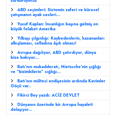
sürdürüyoruz'
ABD seçimleri: Sistemin zaferi ve küresel
çatışmanın ayak sesleri...
Yusuf Kaplan: İnsanlığın başına gelmiş en
büyük felaket Amerika
Yılbaşı çılgınlığı: Kaybedenlerin, kazananları
alkışlaması, celladına âşık olması!
Avrupa dağılıyor, ABD çatırdıyor, dünya
bize bakıyor...
Batı’nın mukadderatı, Nietzsche’nin çığlığı
ve “bizimkilerin” sığlığı...
Batı'nın mülteci endişesinin ardında Kavimler
Göçü var..
Fikirci Bey yazdı: ACİZ DEVLET
Dünyanın üzerinde bir Avrupa hayaleti
dolaşıyor...