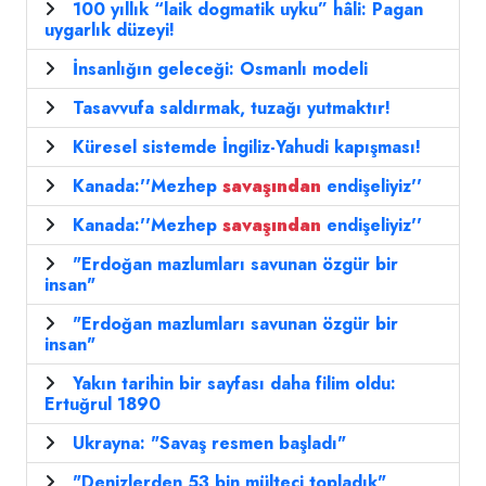
100 yıllık “laik dogmatik uyku” hâli: Pagan
uygarlık düzeyi!
İnsanlığın geleceği: Osmanlı modeli
Tasavvufa saldırmak, tuzağı yutmaktır!
Küresel sistemde İngiliz-Yahudi kapışması!
Kanada:''Mezhep
savaşından
endişeliyiz''
Kanada:''Mezhep
savaşından
endişeliyiz''
"Erdoğan mazlumları savunan özgür bir
insan"
"Erdoğan mazlumları savunan özgür bir
insan"
Yakın tarihin bir sayfası daha filim oldu:
Ertuğrul 1890
Ukrayna: "Savaş resmen başladı"
"Denizlerden 53 bin mülteci topladık"