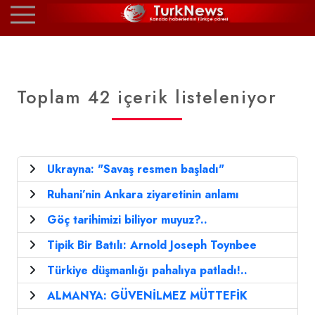
Toplam 42 içerik listeleniyor
Ukrayna: "Savaş resmen başladı"
Ruhani’nin Ankara ziyaretinin anlamı
Göç tarihimizi biliyor muyuz?..
Tipik Bir Batılı: Arnold Joseph Toynbee
Türkiye düşmanlığı pahalıya patladı!..
ALMANYA: GÜVENİLMEZ MÜTTEFİK