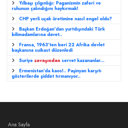
Yılbaşı çılgınlığı: Paganizmin zaferi ve
ruhunun çalındığını haykırmak!
CHP yerli uçak üretimine nasıl engel oldu?
Başkan Erdoğan'dan yurtdışındaki Türk
bilimadamlarına davet..
Fransa, 1963’ten beri 22 Afrika devlet
başkanına suikast düzenledi
Suriye
savaşından
servet kazananlar...
Ermenistan'da kaos!.. Paşinyan karşıtı
gösterilerde şiddet tırmanıyor..
Ana Sayfa