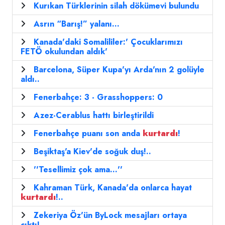
Kurıkan Türklerinin silah dökümevi bulundu
Asrın “Barış!” yalanı…
Kanada'daki Somalililer:' Çocuklarımızı
FETÖ okulundan aldık'
Barcelona, Süper Kupa'yı Arda'nın 2 golüyle
aldı..
Fenerbahçe: 3 - Grasshoppers: 0
Azez-Cerablus hattı birleştirildi
Fenerbahçe puanı son anda
kurtardı
!
Beşiktaş'a Kiev'de soğuk duş!..
''Tesellimiz çok ama...''
Kahraman Türk, Kanada'da onlarca hayat
kurtardı
!..
Zekeriya Öz'ün ByLock mesajları ortaya
çıktı!