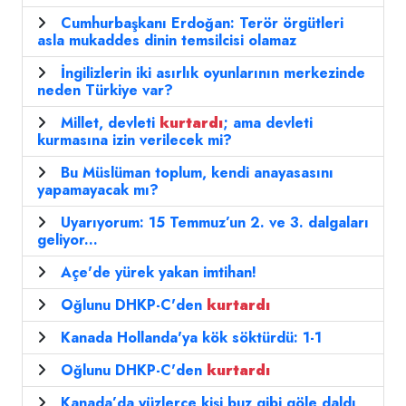
Cumhurbaşkanı Erdoğan: Terör örgütleri
asla mukaddes dinin temsilcisi olamaz
İngilizlerin iki asırlık oyunlarının merkezinde
neden Türkiye var?
Millet, devleti
kurtardı
; ama devleti
kurmasına izin verilecek mi?
Bu Müslüman toplum, kendi anayasasını
yapamayacak mı?
Uyarıyorum: 15 Temmuz’un 2. ve 3. dalgaları
geliyor...
Açe'de yürek yakan imtihan!
Oğlunu DHKP-C'den
kurtardı
Kanada Hollanda'ya kök söktürdü: 1-1
Oğlunu DHKP-C'den
kurtardı
Kanada’da yüzlerce kişi buz gibi göle daldı