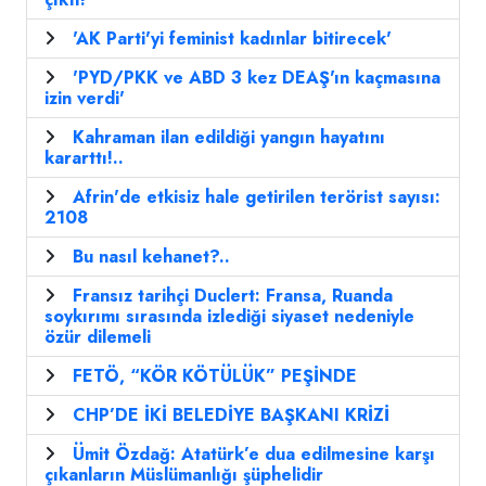
'AK Parti'yi feminist kadınlar bitirecek'
'PYD/PKK ve ABD 3 kez DEAŞ'ın kaçmasına
izin verdi'
Kahraman ilan edildiği yangın hayatını
kararttı!..
Afrin'de etkisiz hale getirilen terörist sayısı:
2108
Bu nasıl kehanet?..
Fransız tarihçi Duclert: Fransa, Ruanda
soykırımı sırasında izlediği siyaset nedeniyle
özür dilemeli
FETÖ, “KÖR KÖTÜLÜK” PEŞİNDE
CHP’DE İKİ BELEDİYE BAŞKANI KRİZİ
Ümit Özdağ: Atatürk’e dua edilmesine karşı
çıkanların Müslümanlığı şüphelidir