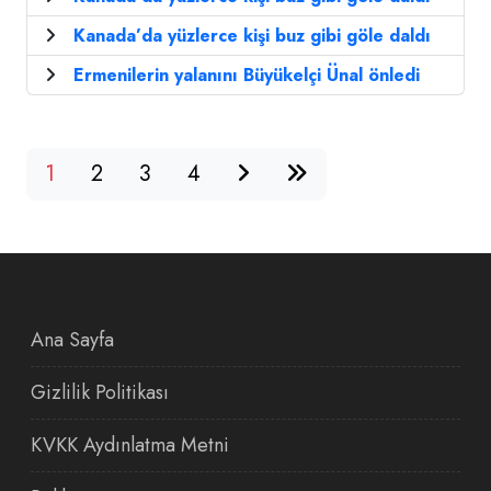
Kanada’da yüzlerce kişi buz gibi göle daldı
Ermenilerin yalanını Büyükelçi Ünal önledi
1
2
3
4
Ana Sayfa
Gizlilik Politikası
KVKK Aydınlatma Metni