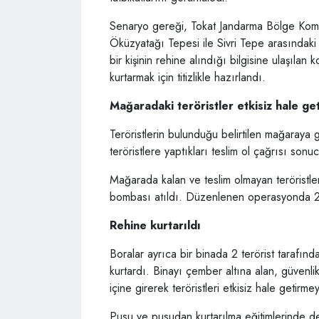
Senaryo gereği, Tokat Jandarma Bölge Komuta
Öküzyatağı Tepesi ile Sivri Tepe arasındaki
bir kişinin rehine alındığı bilgisine ulaşılan 
kurtarmak için titizlikle hazırlandı.
Mağaradaki teröristler etkisiz hale get
Teröristlerin bulunduğu belirtilen mağaraya 
teröristlere yaptıkları teslim ol çağrısı sonucu
Mağarada kalan ve teslim olmayan teröristle
bombası atıldı. Düzenlenen operasyonda 2 te
Rehine kurtarıldı
Boralar ayrıca bir binada 2 terörist tarafınd
kurtardı. Binayı çember altına alan, güvenl
içine girerek teröristleri etkisiz hale getirm
Pusu ve pusudan kurtarılma eğitimlerinde d