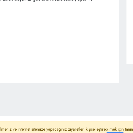
ydınlatma Metni
Reklam
Haber Gönder
lmeniz ve internet sitemize yapacağınız ziyaretleri kişiselleştirebilmek için ta