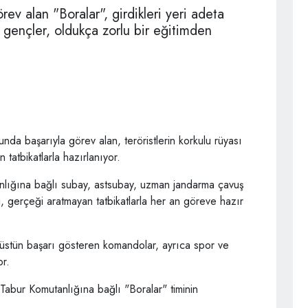
ev alan "Boralar", girdikleri yeri adeta
 gençler, oldukça zorlu bir eğitimden
da başarıyla görev alan, teröristlerin korkulu rüyası
tatbikatlarla hazırlanıyor.
lığına bağlı subay, astsubay, uzman jandarma çavuş
, gerçeği aratmayan tatbikatlarla her an göreve hazır
üstün başarı gösteren komandolar, ayrıca spor ve
or.
abur Komutanlığına bağlı "Boralar" timinin