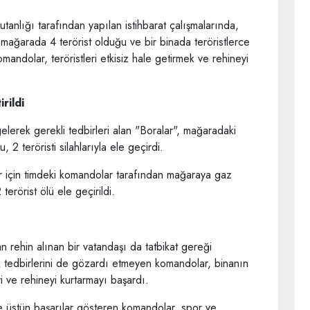
nlığı tarafından yapılan istihbarat çalışmalarında,
 mağarada 4 terörist olduğu ve bir binada teröristlerce
komandolar, teröristleri etkisiz hale getirmek ve rehineyi
irildi
gelerek gerekli tedbirleri alan "Boralar", mağaradaki
, 2 teröristi silahlarıyla ele geçirdi.
r için timdeki komandolar tarafından mağaraya gaz
rörist ölü ele geçirildi.
an rehin alınan bir vatandaşı da tatbikat gereği
ik tedbirlerini de gözardı etmeyen komandolar, binanın
eyi ve rehineyi kurtarmayı başardı.
e üstün başarılar gösteren komandolar, spor ve