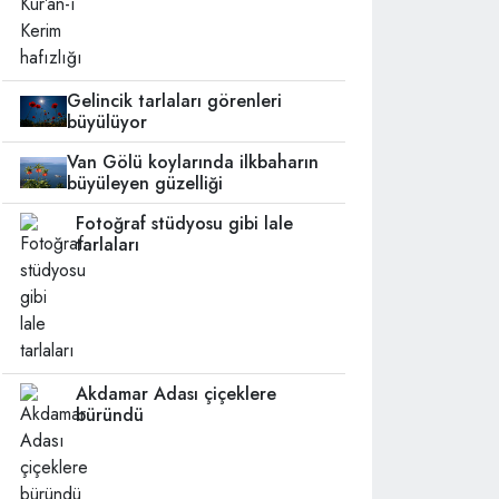
Gelincik tarlaları görenleri
büyülüyor
Van Gölü koylarında ilkbaharın
büyüleyen güzelliği
Fotoğraf stüdyosu gibi lale
tarlaları
Akdamar Adası çiçeklere
büründü