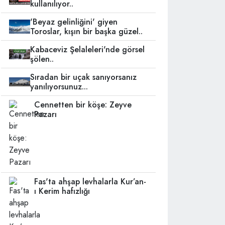
kullanılıyor..
'Beyaz gelinliğini' giyen
Toroslar, kışın bir başka güzel..
Kabaceviz Şelaleleri'nde görsel
şölen..
Sıradan bir uçak sanıyorsanız
yanılıyorsunuz...
Cennetten bir köşe: Zeyve
Pazarı
Fas'ta ahşap levhalarla Kur’an-
ı Kerim hafızlığı