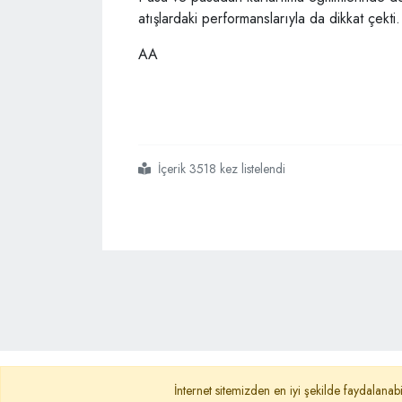
atışlardaki performanslarıyla da dikkat çekti.
AA
İçerik 3518 kez listelendi
#işte
#teröristleri
#alabora
#edenler
Ana Sayfa
Gizlilik Politikası
KVKK A
İnternet sitemizden en iyi şekilde faydalanabi