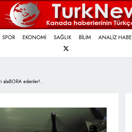
SPOR
EKONOMİ
SAĞLIK
BİLİM
ANALİZ HABE
X
leri alaBORA edenler!..