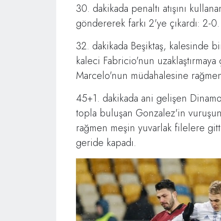
30. dakikada penaltı atışını kullan
göndererek farkı 2'ye çıkardı: 2-0.
32. dakikada Beşiktaş, kalesinde bi
kaleci Fabricio'nun uzaklaştırmaya 
Marcelo'nun müdahalesine rağmen 
45+1. dakikada ani gelişen Dinamo
topla buluşan Gonzalez'in vuruşu
rağmen meşin yuvarlak filelere gitt
geride kapadı.