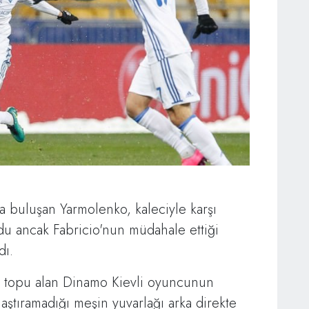
la buluşan Yarmolenko, kaleciyle karşı
rdu ancak Fabricio'nun müdahale ettiği
dı.
ı topu alan Dinamo Kievli oyuncunun
laştıramadığı meşin yuvarlağı arka direkte