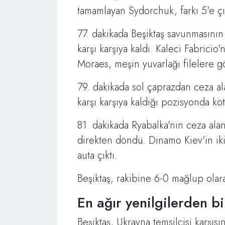
tamamlayan Sydorchuk, farkı 5'e çı
77. dakikada Beşiktaş savunmasının
karşı karşıya kaldı. Kaleci Fabric
Moraes, meşin yuvarlağı filelere g
79. dakikada sol çaprazdan ceza al
karşı karşıya kaldığı pozisyonda köt
81. dakikada Ryabalka'nın ceza al
direkten döndü. Dinamo Kiev'in ik
auta çıktı.
Beşiktaş, rakibine 6-0 mağlup olar
En ağır yenilgilerden bi
Beşiktaş, Ukrayna temsilcisi karşıs