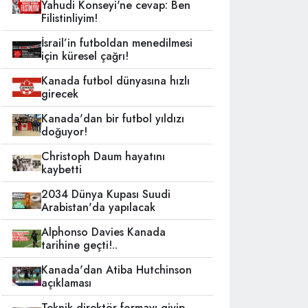
Yahudi Konseyi'ne cevap: Ben
Filistinliyim!
İsrail’in futboldan menedilmesi
için küresel çağrı!
Kanada futbol dünyasına hızlı
girecek
Kanada'dan bir futbol yıldızı
doğuyor!
Christoph Daum hayatını
kaybetti
2034 Dünya Kupası Suudi
Arabistan'da yapılacak
Alphonso Davies Kanada
tarihine geçti!..
Kanada'dan Atiba Hutchinson
açıklaması
Teknik direktör formayı giyip