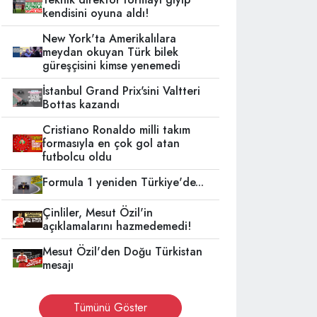
kendisini oyuna aldı!
New York'ta Amerikalılara
meydan okuyan Türk bilek
güreşçisini kimse yenemedi
İstanbul Grand Prix'sini Valtteri
Bottas kazandı
Cristiano Ronaldo milli takım
formasıyla en çok gol atan
futbolcu oldu
Formula 1 yeniden Türkiye'de...
Çinliler, Mesut Özil'in
açıklamalarını hazmedemedi!
Mesut Özil'den Doğu Türkistan
mesajı
Tümünü Göster