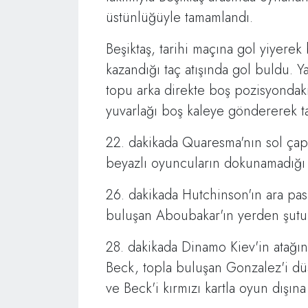
üstünlüğüyle tamamlandı.
Beşiktaş, tarihi maçına gol yiyerek
kazandığı taç atışında gol buldu. Y
topu arka direkte boş pozisyondak
yuvarlağı boş kaleye göndererek ta
22. dakikada Quaresma'nın sol çapr
beyazlı oyuncuların dokunamadığı t
26. dakikada Hutchinson'ın ara pas
buluşan Aboubakar'ın yerden şutun
28. dakikada Dinamo Kiev'in atağın
Beck, topla buluşan Gonzalez'i dü
ve Beck'i kırmızı kartla oyun dışın