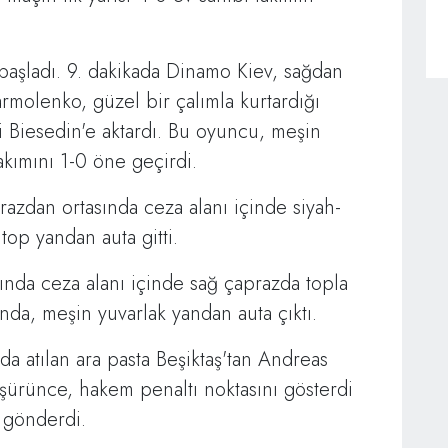
 başladı. 9. dakikada Dinamo Kiev, sağdan
armolenko, güzel bir çalımla kurtardığı
i Biesedin'e aktardı. Bu oyuncu, meşin
kımını 1-0 öne geçirdi.
azdan ortasında ceza alanı içinde siyah-
op yandan auta gitti.
ında ceza alanı içinde sağ çaprazda topla
da, meşin yuvarlak yandan auta çıktı.
da atılan ara pasta Beşiktaş'tan Andreas
şürünce, hakem penaltı noktasını gösterdi
a gönderdi.