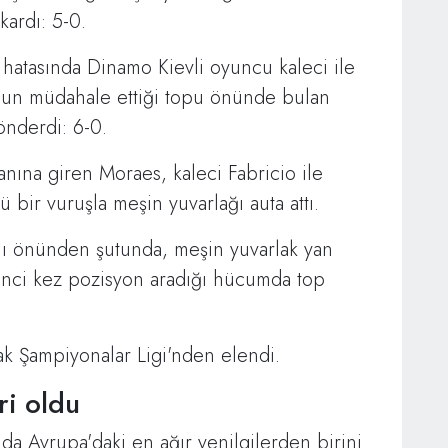
kardı: 5-0.
 hatasında Dinamo Kievli oyuncu kaleci ile
io'nun müdahale ettiği topu önünde bulan
önderdi: 6-0.
anına giren Moraes, kaleci Fabricio ile
ü bir vuruşla meşin yuvarlağı auta attı.
anı önünden şutunda, meşin yuvarlak yan
inci kez pozisyon aradığı hücumda top
ak Şampiyonalar Ligi'nden elendi.
ri oldu
ında Avrupa'daki en ağır yenilgilerden birini