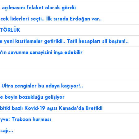
 açılmasını felaket olarak gördü
cek liderleri seçti.. İlk sırada Erdoğan var..
ATÖRLÜK
eni kısıtlamalar getirildi.. Tatil hesapları sil baştan!..
ın savunma sanayisini inşa edebilir
Ultra zenginler bu adaya kaçıyor!..
de beyin bozukluğu gelişiyor
bitki bazlı Kovid-19 aşısı Kanada'da üretildi
meyve: Trabzon hurması
ajı...