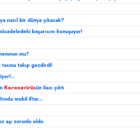
ya nasıl bir dünya çıkacak?
mücadeledeki başarısını konuşuyor!
n memnun mu?
 tasma takıp gezdirdi!
yor!..
in
Koronavirüs
ün ilacı çıktı
tında mobil iftar...
oz aşı zorunlu oldu