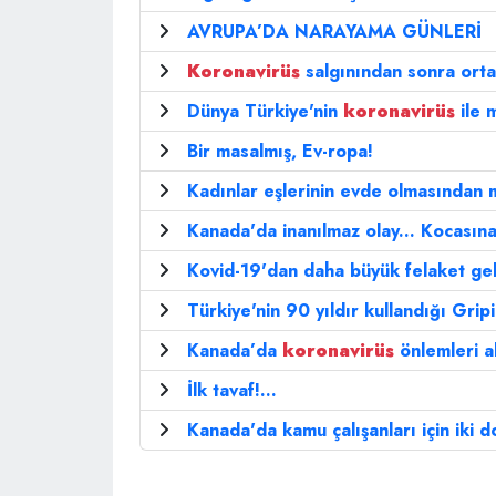
AVRUPA’DA NARAYAMA GÜNLERİ
Koronavirüs
salgınından sonra orta
Dünya Türkiye'nin
koronavirüs
ile 
Bir masalmış, Ev-ropa!
Kadınlar eşlerinin evde olmasında
Kanada'da inanılmaz olay... Kocasına
Kovid-19'dan daha büyük felaket geli
Türkiye'nin 90 yıldır kullandığı Grip
Kanada’da
koronavirüs
önlemleri al
İlk tavaf!...
Kanada'da kamu çalışanları için iki d