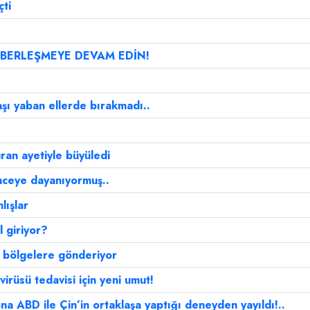
ti
ABERLEŞMEYE DEVAM EDİN!
şı yaban ellerde bırakmadı..
ran ayetiyle büyüledi
önceye dayanıyormuş..
lışlar
l giriyor?
ü bölgelere gönderiyor
irüsü tedavisi için yeni umut!
rona ABD ile Çin’in ortaklaşa yaptığı deneyden yayıldı!..