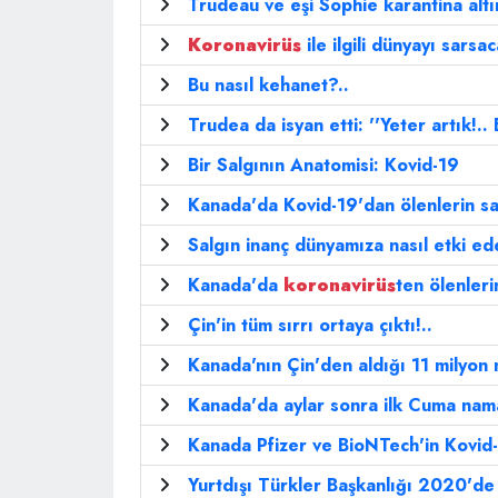
Trudeau ve eşi Sophie karantina altı
Koronavirüs
ile ilgili dünyayı sarsac
Bu nasıl kehanet?..
Trudea da isyan etti: ''Yeter artık!.. 
Bir Salgının Anatomisi: Kovid-19
Kanada'da Kovid-19'dan ölenlerin say
Salgın inanç dünyamıza nasıl etki e
Kanada'da
koronavirüs
ten ölenleri
Çin'in tüm sırrı ortaya çıktı!..
Kanada'nın Çin'den aldığı 11 milyon 
Kanada'da aylar sonra ilk Cuma namaz
Kanada Pfizer ve BioNTech'in Kovid-
Yurtdışı Türkler Başkanlığı 2020'de 