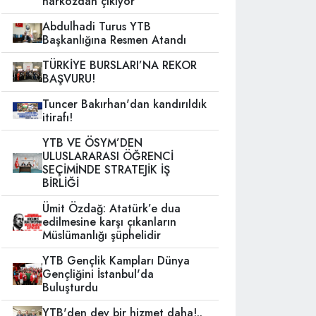
narkozdan çıkıyor
Abdulhadi Turus YTB
Başkanlığına Resmen Atandı
TÜRKİYE BURSLARI’NA REKOR
BAŞVURU!
Tuncer Bakırhan'dan kandırıldık
itirafı!
YTB VE ÖSYM’DEN
ULUSLARARASI ÖĞRENCİ
SEÇİMİNDE STRATEJİK İŞ
BİRLİĞİ
Ümit Özdağ: Atatürk’e dua
edilmesine karşı çıkanların
Müslümanlığı şüphelidir
YTB Gençlik Kampları Dünya
Gençliğini İstanbul'da
Buluşturdu
YTB'den dev bir hizmet daha!..