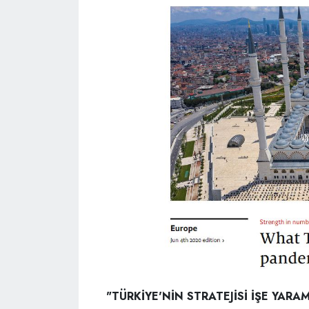
"TÜRKİYE'NİN STRATEJİSİ İŞE YAR