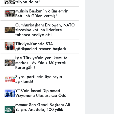
trilyon dolar!
Muhsin Başkan'ın ölüm emrini
Fetullah Gülen vermiş!
Cumhurbaşkanı Erdoğan, NATO
zirvesine katılan liderlere
tabanca hediye etti
Türkiye-Kanada STA
görüşmeleri resmen başladı
İşte Türkiye'nin yeni komuta
merkezi: Ay Yıldız Müşterek
Karargâhı!
Siyasi partilerin üye sayısı
açıklandı!
YTB’nin İnsani Diplomasi
Vizyonuna Uluslararası Ödül
Memur-Sen Genel Başkanı Ali
Yalçın: Anadolu, 100 yıllık