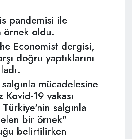
s pandemisi ile
 örnek oldu.
he Economist dergisi,
arşı doğru yaptıklarını
ladı.
 salgınla mücadelesine
z Kovid-19 vakası
ürkiye'nin salgınla
len bir örnek"
u belirtilirken