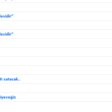
esidir"
esidir"
i satacak..
giyeceğiz