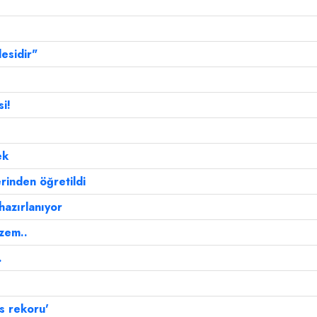
esidir"
i!
ek
erinden öğretildi
azırlanıyor
izem..
.
s rekoru'