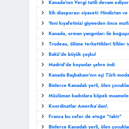
Kanada'nın Vergi tatili devam ediyor!
Sih diasporası siyaseti: Hindistan 
Yeni kıyafetinizi giymeden önce mutl
Kanada, orman yangınları ile boğuşu
Trudeau, ölüme terkettikleri Sihler iç
Bakü'de büyük çoşku!
Madrid'de koyunlar şehre indi
Kanada Başbakanı'nın eşi Türk moda
Binlerce Kanadalı yerli, ölen çocukla
Müslüman kadınlara köpek muameles
Koordinatlar Amerika’dan!.
Fransa bu sefer de eteğe "taktı"
Binlerce Kanadalı yerli, ölen çocukla