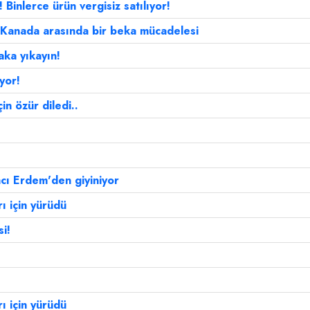
 Binlerce ürün vergisiz satılıyor!
ve Kanada arasında bir beka mücadelesi
aka yıkayın!
yor!
in özür diledi..
cı Erdem'den giyiniyor
rı için yürüdü
i!
rı için yürüdü