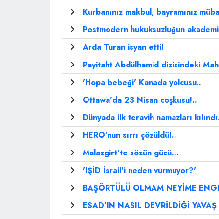
Kurbanınız makbul, bayramınız müba
Postmodern hukuksuzluğun akademiye
Arda Turan isyan etti!
Payitaht Abdülhamid dizisindeki Ma
'Hopa bebeği' Kanada yolcusu..
Ottawa'da 23 Nisan coşkusu!..
Dünyada ilk teravih namazları kılındı.
HERO’nun sırrı çözüldü!..
Malazgirt'te sözün gücü...
'IŞİD İsrail'i neden vurmuyor?'
BAŞÖRTÜLÜ OLMAM NEYİME ENGE
ESAD’IN NASIL DEVRİLDİĞİ YAVAŞ