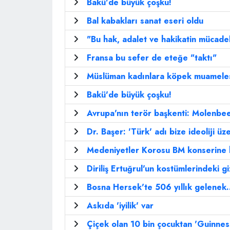
Bakü'de büyük çoşku!
Bal kabakları sanat eseri oldu
"Bu hak, adalet ve hakikatin mücadel
Fransa bu sefer de eteğe "taktı"
Müslüman kadınlara köpek muameles
Bakü'de büyük çoşku!
Avrupa'nın terör başkenti: Molenbe
Dr. Başer: 'Türk' adı bize ideoliji üz
Medeniyetler Korosu BM konserine h
Diriliş Ertuğrul'un kostümlerindeki g
Bosna Hersek'te 506 yıllık gelenek.
Askıda 'iyilik' var
Çiçek olan 10 bin çocuktan 'Guinnes