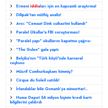
Ermeni
iddia
ları için en kapsamlı araştırma!
Dilipak'tan müthiş analiz!
Avcı: "Cemaat Dink suikastini kullandı"
Paralel Okullar'a FBI soruşturması!
"Paralel yapı" okullarını kapatma çağrısı
"The Gulen" gala yaptı
Belçika'nın "Türk köyü"nde karnaval
coşkusu
Müsrif Cumhurbaşkanı kimmiş?
Cirque du Soleil satıldı!
İrlandalılar bile Osmanlı'ya minnettar!..
Home Depot 56 milyon kişinin kredi kartı
bilgilerini çaldırdı