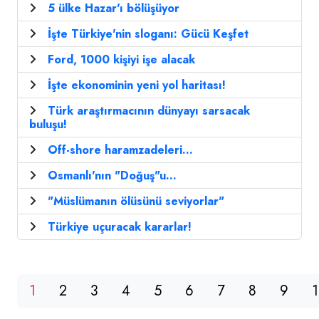
5 ülke Hazar'ı bölüşüyor
İşte Türkiye'nin sloganı: Gücü Keşfet
Ford, 1000 kişiyi işe alacak
İşte ekonominin yeni yol haritası!
Türk araştırmacının dünyayı sarsacak
buluşu!
Off-shore haramzadeleri...
Osmanlı'nın "Doğuş"u...
"Müslümanın ölüsünü seviyorlar"
Türkiye uçuracak kararlar!
1
2
3
4
5
6
7
8
9