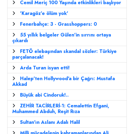
Cemil Meriç 100 Yaşında etkinlikleri başlıyor
'Karagöz'e ölüm yok'
Fenerbahçe: 3 - Grasshoppers: 0
55 yıllık belgeler Gülen'in sırrını ortaya
çıkardı
FETÖ elebaşından skandal sözler: Türkiye
parçalanacak!
Arda Turan isyan etti!
Halep'ten Hollywood'a bir Çağrı: Mustafa
Akkad
Büyük abi Cindoruk!..
ZEHİR TACİRLERİ-1: Cemalettin Efgani,
Muhammed Abduh, Reşit Rıza
Sultan'ın Aslanı Adalı Halil
Milli mücadelenin kahramanlarından Ali