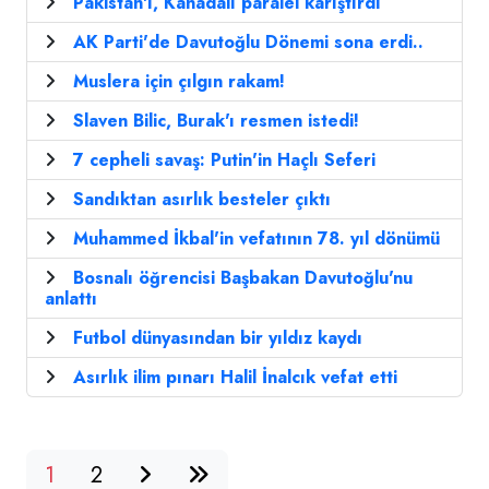
Pakistan'ı, Kanadalı paralel karıştırdı
AK Parti'de Davutoğlu Dönemi sona erdi..
Muslera için çılgın rakam!
Slaven Bilic, Burak'ı resmen istedi!
7 cepheli savaş: Putin'in Haçlı Seferi
Sandıktan asırlık besteler çıktı
Muhammed İkbal'in vefatının 78. yıl dönümü
Bosnalı öğrencisi Başbakan Davutoğlu'nu
anlattı
Futbol dünyasından bir yıldız kaydı
Asırlık ilim pınarı Halil İnalcık vefat etti
1
2