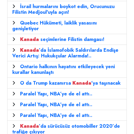
İsrail hurmalarını boykot edin, Orucunuzu
Filistin Medjoul'uyla açın!
Quebec Hükümeti, laiklik yasasını
genişletiyor
Kanada
seçimlerine Filistin damgası!
Kanada
’da İslamofobik Saldırılarda Endişe
Verici Artış: Hukukçular Alarmda!..
Ontario halkının hayatını etkileyecek yeni
kurallar kanunlaştı
O da Trump kazanırsa
Kanada
'ya taşınacak
Paralel Yapı, NBA’ye de el attı..
Paralel Yapı, NBA’ye de el attı..
Paralel Yapı, NBA’ye de el attı..
Kanada
’da sürücüsüz otomobiller 2020’de
trafiğe çıkıyor