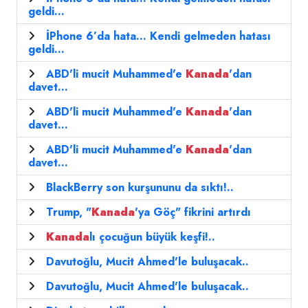
geldi...
İPhone 6’da hata... Kendi gelmeden hatası
geldi...
ABD'li mucit Muhammed'e
Kanada
'dan
davet...
ABD'li mucit Muhammed'e
Kanada
'dan
davet...
ABD'li mucit Muhammed'e
Kanada
'dan
davet...
BlackBerry son kurşununu da sıktı!..
Trump, "
Kanada
'ya Göç" fikrini artırdı
Kanada
lı çocuğun büyük keşfi!..
Davutoğlu, Mucit Ahmed'le buluşacak..
Davutoğlu, Mucit Ahmed'le buluşacak..