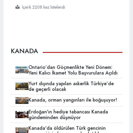
İçerik 2208 kez listelendi
#ytbden
#kanadadaki
#türk
#gençlerine
#davet
KANADA
Ontario’dan Göçmenlikte Yeni Dönem:
Yeni Kalıcı İkamet Yolu Başvurulara Açıldı
Yurt dışında yapılan askerlik Türkiye’de
de geçerli olacak
Kanada, orman yangınları ile boğuşuyor!
Erdoğan'ın hediye tabancası Kanada
gündeminden düşmüyor
Kanada'da öldürülen Türk gencinin