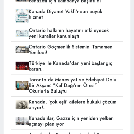
cenazesi için kampanya başlatıldı
Kanada Diyanet Vakfı'ndan büyük
hizmet!
Ontario halkının hayatını etkileyecek
yeni kurallar kanunlaştı
Ontario Göçmenlik Sistemini Tamamen
Yeniledi!
Türkiye ile Kanada'dan yeni başlangıç
kararı..
Toronto’da Maneviyat ve Edebiyat Dolu
Bir Akşam: "Kaf Dağı'nın Ötesi"
Okurlarla Buluştu
Kanada, 'çok eşli' ailelere hukuki çözüm
arıyor!..
Kanadalılar, Gazze için yeniden yelken
açmayı planlıyor