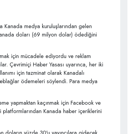
nda Kanada medya kuruluşlarından gelen
Kanada doları (69 milyon dolar) ödediğini
almak için mücadele ediyordu ve reklam
lar. Çevrimiçi Haber Yasası uyarınca, her iki
llanımı için tazminat olarak Kanadalı
 meblağlar ödemeleri söylendi. Para medya
eme yapmaktan kaçınmak için Facebook ve
 platformlarından Kanada haber içeriklerini
 doların yüzde 30'u yayıncılara gidecek,