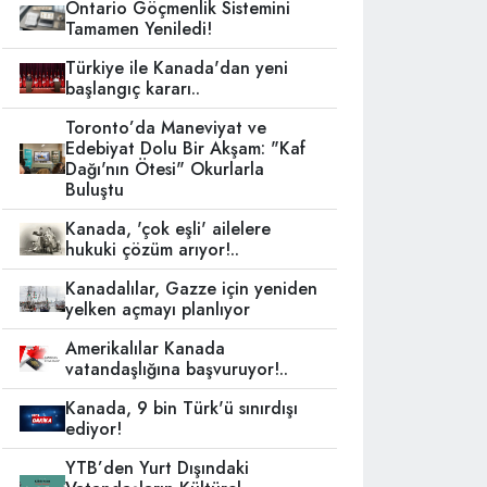
Ontario Göçmenlik Sistemini
Tamamen Yeniledi!
Türkiye ile Kanada'dan yeni
başlangıç kararı..
Toronto’da Maneviyat ve
Edebiyat Dolu Bir Akşam: "Kaf
Dağı'nın Ötesi" Okurlarla
Buluştu
Kanada, 'çok eşli' ailelere
hukuki çözüm arıyor!..
Kanadalılar, Gazze için yeniden
yelken açmayı planlıyor
Amerikalılar Kanada
vatandaşlığına başvuruyor!..
Kanada, 9 bin Türk'ü sınırdışı
ediyor!
YTB’den Yurt Dışındaki