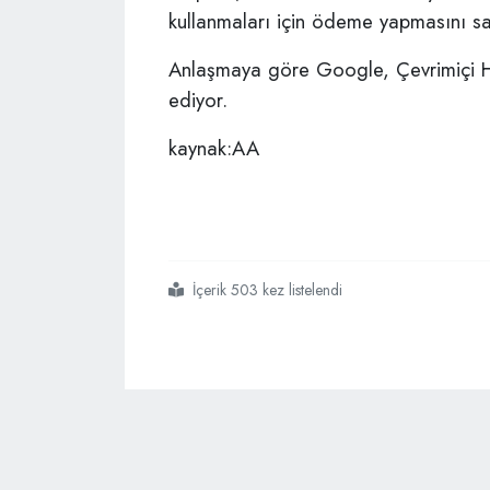
kullanmaları için ödeme yapmasını 
Anlaşmaya göre Google, Çevrimiçi Ha
ediyor.
kaynak:AA
İçerik 503 kez listelendi
#google
#google kanada
#telif hakkı