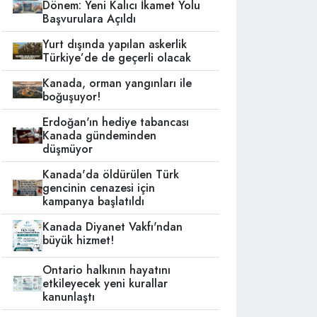
Dönem: Yeni Kalıcı İkamet Yolu
Başvurulara Açıldı
Yurt dışında yapılan askerlik
Türkiye’de de geçerli olacak
Kanada, orman yangınları ile
boğuşuyor!
Erdoğan'ın hediye tabancası
Kanada gündeminden
düşmüyor
Kanada'da öldürülen Türk
gencinin cenazesi için
kampanya başlatıldı
Kanada Diyanet Vakfı'ndan
büyük hizmet!
Ontario halkının hayatını
etkileyecek yeni kurallar
kanunlaştı