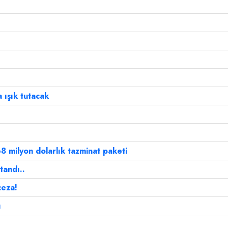
 ışık tutacak
8 milyon dolarlık tazminat paketi
tandı..
ceza!
ı