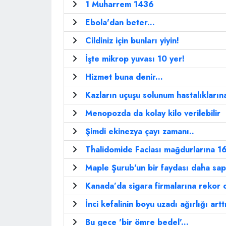
1 Muharrem 1436
Ebola'dan beter...
Cildiniz için bunları yiyin!
İşte mikrop yuvası 10 yer!
Hizmet buna denir...
Kazların uçuşu solunum hastalıklarına
Menopozda da kolay kilo verilebilir
Şimdi ekinezya çayı zamanı..
Thalidomide Faciası mağdurlarına 16
Maple Şurub'un bir faydası daha sap
Kanada’da sigara firmalarına rekor 
İnci kefalinin boyu uzadı ağırlığı artt
Bu gece 'bir ömre bedel'...