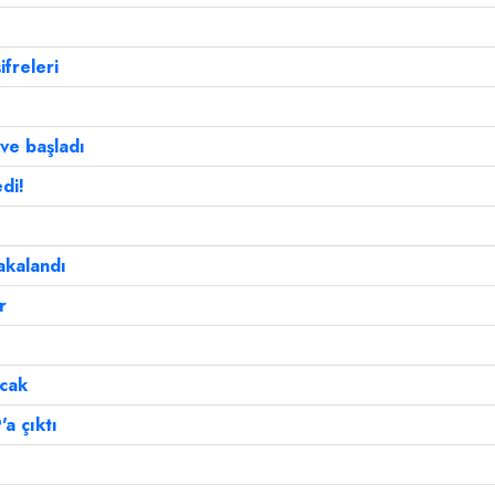
ifreleri
ve başladı
di!
akalandı
r
acak
'a çıktı