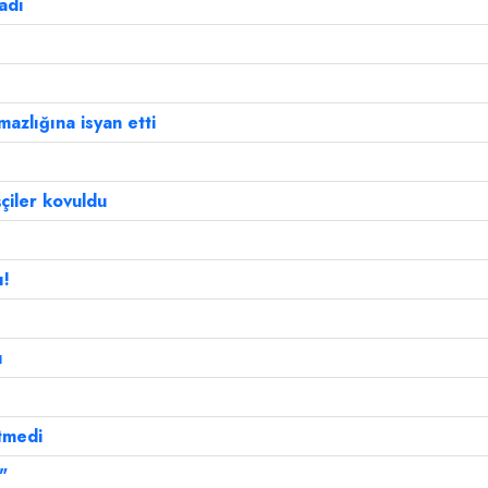
adı
mazlığına isyan etti
çiler kovuldu
ı!
ı
!
tmedi
"