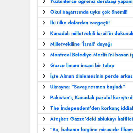
Yüzbinlerce öğrenci dersbaşı yapam
Okul başarısında uyku çok önemli!
İki ülke dolardan vazgeçti!
Kanadalı milletvekili İsrail'in dokunul
Milletvekiline 'İsrail' dayağı
Montreal Belediye Meclisi’ni basan iş
Gazze limanı insani bir talep
İşte Alman dinlemesinin perde arkas
Ukrayna: "Savaş resmen başladı"
Pakistan'ı, Kanadalı paralel karıştırd
The İndependent'den korkunç iddia
Ateşkes Gazze'deki ablukayı hafifle
"Bu, babanın bugüne mirasıdır İlham