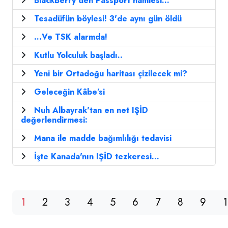
BlackBerry'den Passport hamlesi...
Tesadüfün böylesi! 3'de aynı gün öldü
...Ve TSK alarmda!
Kutlu Yolculuk başladı..
Yeni bir Ortadoğu haritası çizilecek mi?
Geleceğin Kâbe’si
Nuh Albayrak'tan en net IŞİD
değerlendirmesi:
Mana ile madde bağımlılığı tedavisi
İşte Kanada'nın IŞİD tezkeresi...
1
2
3
4
5
6
7
8
9