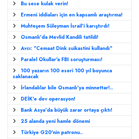
Bu sese kulak verin!
Ermeni iddiaları için en kapsamlı araştırma!
Muhteşem Süleyman İsrail'i karıştırdı!
Osmanlı'da Mevlid Kandili tatildi!
Avcı: "Cemaat Dink suikastini kullandı"
Paralel Okullar'a FBI soruşturması!
100 yazarın 100 eseri 100 yıl boyunca
saklanacak
İrlandalılar bile Osmanlı'ya minnettar!..
DEİK'e dev operasyon!
Bank Asya'da büyük zarar ortaya çıktı!
25 alanda yeni hamle dönemi
Türkiye G20'nin patronu..