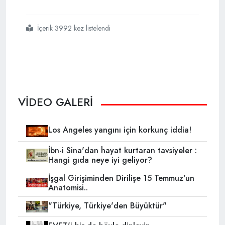
İçerik 3992 kez listelendi
#kanada
#halkın
#islamı
#neden
#seçtiğini
#merak
#ediyor
VİDEO GALERİ
Los Angeles yangını için korkunç iddia!
İbn-i Sina'dan hayat kurtaran tavsiyeler :
Hangi gıda neye iyi geliyor?
İşgal Girişiminden Dirilişe 15 Temmuz'un
Anatomisi..
"Türkiye, Türkiye'den Büyüktür"