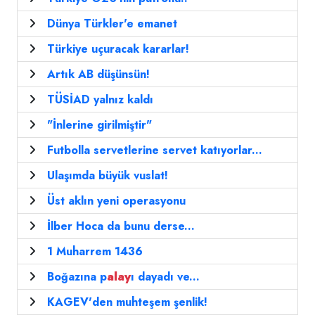
Dünya Türkler'e emanet
Türkiye uçuracak kararlar!
Artık AB düşünsün!
TÜSİAD yalnız kaldı
"İnlerine girilmiştir"
Futbolla servetlerine servet katıyorlar...
Ulaşımda büyük vuslat!
Üst aklın yeni operasyonu
İlber Hoca da bunu derse...
1 Muharrem 1436
Boğazına p
alay
ı dayadı ve...
KAGEV'den muhteşem şenlik!