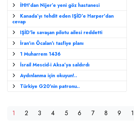
İHH'dan Nijer’e yeni göz hastanesi
Kanada’yı tehdit eden IŞİD’e Harper'dan
cevap
IŞİD'le savaşan pilotu ailesi reddetti
İran'ın Öcalan'ı tasfiye planı
1 Muharrem 1436
İsrail Mescid-i Aksa’ya saldırdı
Aydınlanma için okuyun!..
Türkiye G20'nin patronu..
1
2
3
4
5
6
7
8
9