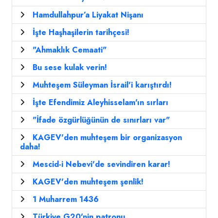
Hamdullahpur’a Liyakat Nişanı
İşte Haşhaşilerin tarihçesi!
"Ahmaklık Cemaati"
Bu sese kulak verin!
Muhteşem Süleyman İsrail'i karıştırdı!
İşte Efendimiz Aleyhisselam'ın sırları
"İfade özgürlüğünün de sınırları var"
KAGEV'den muhteşem bir organizasyon
daha!
Mescid-i Nebevi'de sevindiren karar!
KAGEV'den muhteşem şenlik!
1 Muharrem 1436
Türkiye G20'nin patronu..