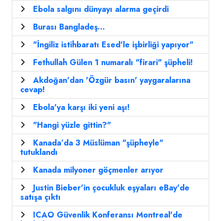
Ebola salgını dünyayı alarma geçirdi
Burası Bangladeş...
"İngiliz istihbaratı Esed'le işbirliği yapıyor"
Fethullah Gülen 1 numaralı "firari" şüpheli!
Akdoğan'dan 'Özgür basın' yaygaralarına
cevap!
Ebola'ya karşı iki yeni aşı!
"Hangi yüzle gittin?"
Kanada’da 3 Müslüman "şüpheyle"
tutuklandı
Kanada milyoner göçmenler arıyor
Justin Bieber'in çocukluk eşyaları eBay'de
satışa çıktı
ICAO Güvenlik Konferansı Montreal'de