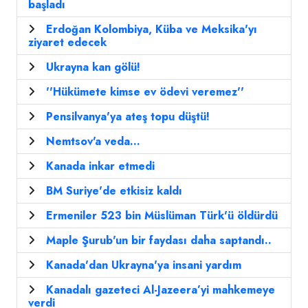
başladı
Erdoğan Kolombiya, Küba ve Meksika'yı
ziyaret edecek
Ukrayna kan gölü!
''Hükümete kimse ev ödevi veremez''
Pensilvanya'ya ateş topu düştü!
Nemtsov'a veda...
Kanada inkar etmedi
BM Suriye'de etkisiz kaldı
Ermeniler 523 bin Müslüman Türk'ü öldürdü
Maple Şurub'un bir faydası daha saptandı..
Kanada'dan Ukrayna'ya insani yardım
Kanadalı gazeteci Al-Jazeera’yi mahkemeye
verdi