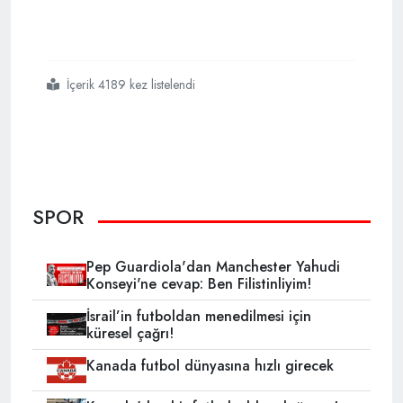
İçerik 4189 kez listelendi
#dünya
#kupası
#tarihinde
#bir
#ilk
SPOR
Pep Guardiola'dan Manchester Yahudi
Konseyi'ne cevap: Ben Filistinliyim!
İsrail’in futboldan menedilmesi için
küresel çağrı!
Kanada futbol dünyasına hızlı girecek