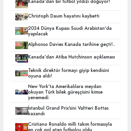
Kanada'dan bir futbol yıldızı doğuyor!
Christoph Daum hayatını kaybetti
2034 Dünya Kupası Suudi Arabistan'da
yapılacak
Alphonso Davies Kanada tarihine geçti!..
Kanada'dan Atiba Hutchinson açıklaması
Teknik direktör formayı giyip kendisini
oyuna aldı!
New York'ta Amerikalılara meydan
okuyan Türk bilek güreşçisini kimse
yenemedi
İstanbul Grand Prix'sini Valtteri Bottas
kazandı
Cristiano Ronaldo milli takım formasıyla
en çok gol atan futbolcu oldu