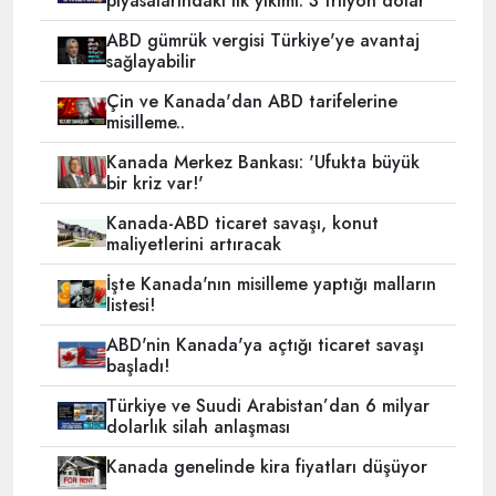
piyasalarındaki ilk yıkımı: 3 trilyon dolar
ABD gümrük vergisi Türkiye'ye avantaj
sağlayabilir
Çin ve Kanada'dan ABD tarifelerine
misilleme..
Kanada Merkez Bankası: 'Ufukta büyük
bir kriz var!'
Kanada-ABD ticaret savaşı, konut
maliyetlerini artıracak
İşte Kanada'nın misilleme yaptığı malların
listesi!
ABD'nin Kanada'ya açtığı ticaret savaşı
başladı!
Türkiye ve Suudi Arabistan’dan 6 milyar
dolarlık silah anlaşması
Kanada genelinde kira fiyatları düşüyor