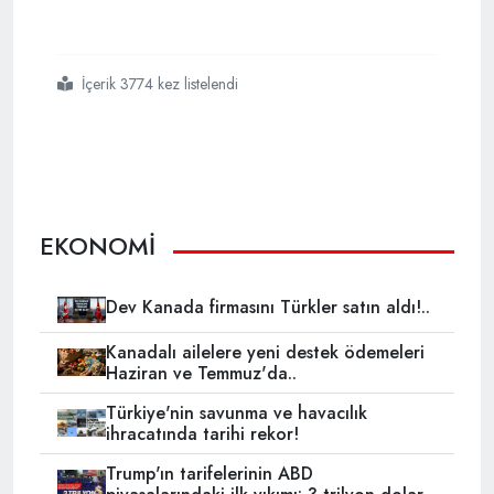
İçerik 3774 kez listelendi
#türkiyedeki
#işsizler
#almanyanın
#teklifini
#reddetti
EKONOMİ
Dev Kanada firmasını Türkler satın aldı!..
Kanadalı ailelere yeni destek ödemeleri
Haziran ve Temmuz'da..
Türkiye'nin savunma ve havacılık
ihracatında tarihi rekor!
Trump'ın tarifelerinin ABD