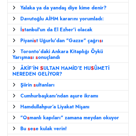
Yalaka ya da yandaş diye kime denir?
Davutoğlu AİHM kararını yorumladı:
İ
s
tanbul'un da El Ezher'i olacak
Piyani
s
t Uğurlu'dan "Gazze" çağrı
s
ı
Toronto’daki Ankara Kitaplığı Öykü
Yarışma
s
ı
s
onuçlandı
ÂKİF’İN
S
ULTAN HAMİD’E HU
S
ÛMETİ
NEREDEN GELİYOR?
Şiirin
s
ultanları
Cumhurbaşkanı'ndan aşure ikramı
Hamdullahpur’a Liyakat Nişanı
"O
s
manlı kapıları" zamana meydan okuyor
Bu
s
e
s
e kulak verin!