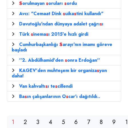
S
orulmayan
s
oruları
s
ordu
Avcı: "Cemaat Dink
s
uika
s
tini kullandı"
Davutoğlu'ndan dünyaya adalet çağrı
s
ı
Türk
s
inema
s
ı 2015'e hızlı girdi
Cumhurbaşkanlığı
S
arayı'nın imamı göreve
başladı
''2. Abdülhamid'den
s
onra Erdoğan''
KAGEV'den muhteşem bir organiza
s
yon
daha!
Van kahvaltı
s
ı te
s
cillendi
Ba
s
ın çalışanlarının O
s
car'ı dağıtıldı..
1
2
3
4
5
6
7
8
9