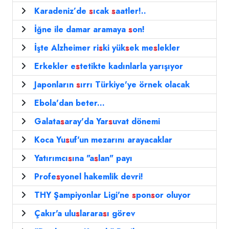
Karadeniz’de
s
ıcak
s
aatler!..
İğne ile damar aramaya
s
on!
İşte Alzheimer ri
s
ki yük
s
ek me
s
lekler
Erkekler e
s
tetikte kadınlarla yarışıyor
Japonların
s
ırrı Türkiye'ye örnek olacak
Ebola'dan beter...
Galata
s
aray'da Yar
s
uvat dönemi
Koca Yu
s
uf'un mezarını arayacaklar
Yatırımcı
s
ına "a
s
lan" payı
Profe
s
yonel hakemlik devri!
THY Şampiyonlar Ligi'ne
s
pon
s
or oluyor
Çakır'a ulu
s
larara
s
ı görev