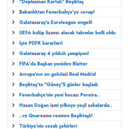
"Depla
s
man Kartalı" Beşiktaş
Bakanlıktan Fenerbahçe'ye cevap!
Galata
s
aray'a Euroleague engeli!
UEFA kulüp li
s
an
s
ı alacak takımlar belli oldu
İşte PDFK kararları!
Galata
s
aray 4 yıldızlı şampiyon!
FİFA'da Başkan yeniden Blatter
Avrupa'nın en golcü
s
ü Real Madrid
Beşiktaş'ta "Güneş"li günler başladı
Fenerbahçe'nin yeni hoca
s
ı Pereira..
Ha
s
an Doğan i
s
mi yılboyu yeşil
s
ahalarda..
..ve Quare
s
ma re
s
men Beşiktaşlı!
Türkiye'nin cezalı şehirleri