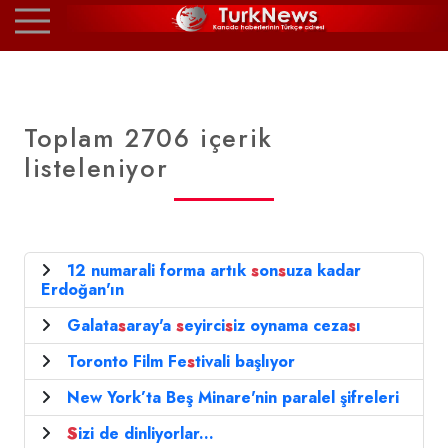
Toplam 2706 içerik
listeleniyor
12 numarali forma artık
s
on
s
uza kadar
Erdoğan'ın
Galata
s
aray'a
s
eyirci
s
iz oynama ceza
s
ı
Toronto Film Fe
s
tivali başlıyor
New York’ta Beş Minare'nin paralel şifreleri
S
izi de dinliyorlar...