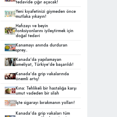
tedavide çığır açacak!
Yeni kıyafetinizi giymeden önce
mutlaka yıkayın!
Hafızayı ve beyin
fonksiyonlarını iyileştirmek için
doğal tedavi
Kanamayı anında durduran
sprey..
Kanada'da yapılamayan
ameliyat, Türkiye'de başarıldı!
Kanada'da grip vakalarında
önemli artış!
Kına: Tehlikeli bir hastalığa karşı
umut vadeden bir silah
İşte sigarayı bırakmanın yolları!
Kanada'da grip vakaları tüm