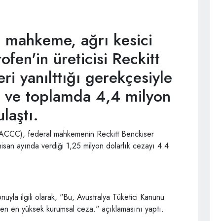
l mahkeme, ağrı kesici
fen'in üreticisi Reckitt
eri yanılttığı gerekçesiyle
dı ve toplamda 4,4 milyon
laştı.
(ACCC), federal mahkemenin Reckitt Benckiser
e nisan ayında verdiği 1,25 milyon dolarlık cezayı 4.4
la ilgili olarak, "Bu, Avustralya Tüketici Kanunu
ilen en yüksek kurumsal ceza." açıklamasını yaptı.