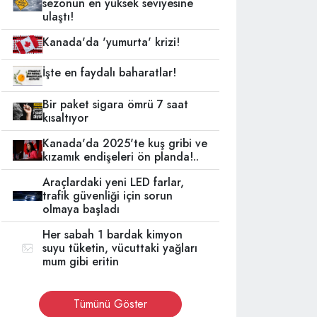
sezonun en yüksek seviyesine
ulaştı!
Kanada'da 'yumurta' krizi!
İşte en faydalı baharatlar!
Bir paket sigara ömrü 7 saat
kısaltıyor
Kanada'da 2025'te kuş gribi ve
kızamık endişeleri ön planda!..
Araçlardaki yeni LED farlar,
trafik güvenliği için sorun
olmaya başladı
Her sabah 1 bardak kimyon
suyu tüketin, vücuttaki yağları
mum gibi eritin
Tümünü Göster