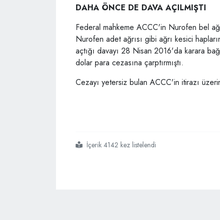
DAHA ÖNCE DE DAVA AÇILMIŞTI
Federal mahkeme ACCC'in Nurofen bel ağrı
Nurofen adet ağrısı gibi ağrı kesici hapların
açtığı davayı 28 Nisan 2016'da karara bağla
dolar para cezasına çarptırmıştı.
Cezayı yetersiz bulan ACCC'in itirazı üzer
İçerik 4142 kez listelendi
#ağrı kesici ibuprofen içeren nurofen