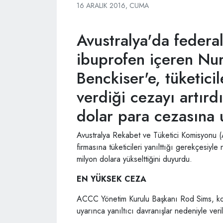
16 ARALIK 2016, CUMA
Avustralya'da federa
ibuprofen içeren Nuro
Benckiser'e, tüketicil
verdiği cezayı artır
dolar para cezasına u
Avustralya Rekabet ve Tüketici Komisyonu 
firmasına tüketicileri yanılttığı gerekçesiyl
milyon dolara yükselttiğini duyurdu.
EN YÜKSEK CEZA
ACCC Yönetim Kurulu Başkanı Rod Sims, konuy
uyarınca yanıltıcı davranışlar nedeniyle ver