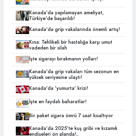
Kanada'da yapılamayan ameliyat,
Türkiye'de başarıldı!
Kanada'da grip vakalarında önemli artış!
Kına: Tehlikeli bir hastalığa karşı umut
vadeden bir silah
İşte sigarayı bırakmanın yolları!
Kanada'da grip vakaları tüm sezonun en
yüksek seviyesine ulaştı!
Kanada'da 'yumurta' krizi!
İşte en faydalı baharatlar!
Bir paket sigara ömrü 7 saat kısaltıyor
Kanada'da 2025'te kuş gribi ve kızamık
endişeleri ön planda!..