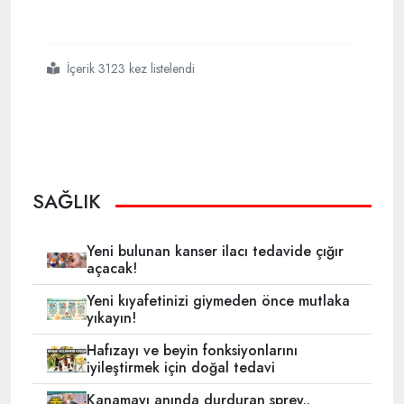
İçerik 3123 kez listelendi
#koronavirüs
#bitmeden
#bir
#salgın
#alarmı
#daha
#geldi
#kan
#kusuyorlar
SAĞLIK
Yeni bulunan kanser ilacı tedavide çığır
açacak!
Yeni kıyafetinizi giymeden önce mutlaka
yıkayın!
Hafızayı ve beyin fonksiyonlarını
iyileştirmek için doğal tedavi
Kanamayı anında durduran sprey..