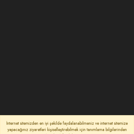
İnternet sitemizden en iyi şekilde faydalanabilmeniz ve internet sitemize
yapacağınız ziyaretleri kişiselleştirebilmek için tanımlama bilgilerinden